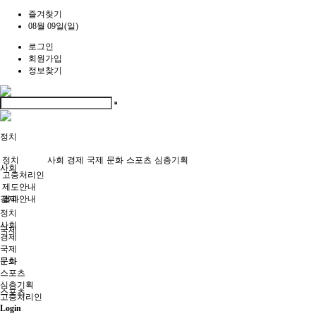
즐겨찾기
08월 09일(일)
로그인
회원가입
정보찾기
정치
정치
사회
경제
국제
문화
스포츠
심층기획
사회
고충처리인
제도안내
경제
결과안내
정치
사회
국제
경제
국제
문화
문화
스포츠
심층기획
스포츠
고충처리인
Login