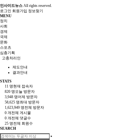
인사이드뉴스
All rights reserved.
로그인
회원가입
정보찾기
MENU
정치
사회
경제
국제
문화
스포츠
심층기획
고충처리인
제도안내
결과안내
STATS
11 명
현재 접속자
820 명
오늘 방문자
3,948 명
어제 방문자
58,625 명
최대 방문자
1,623,949 명
전체 방문자
0 개
전체 게시물
0 개
전체 댓글수
25 명
전체 회원수
SEARCH