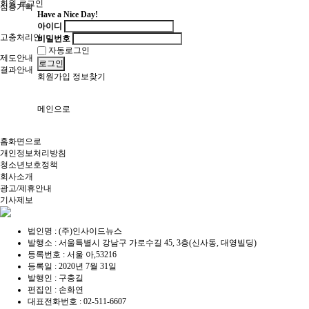
회원 로그인
심층기획
Have a Nice Day!
아이디
고충처리인
비밀번호
자동로그인
제도안내
로그인
결과안내
회원가입
정보찾기
메인으로
홈화면으로
개인정보처리방침
청소년보호정책
회사소개
광고/제휴안내
기사제보
법인명 : (주)인사이드뉴스
발행소 : 서울특별시 강남구 가로수길 45, 3층(신사동, 대영빌딩)
등록번호 : 서울 아,53216
등록일 : 2020년 7월 31일
발행인 : 구충길
편집인 : 손화연
대표전화번호 : 02-511-6607