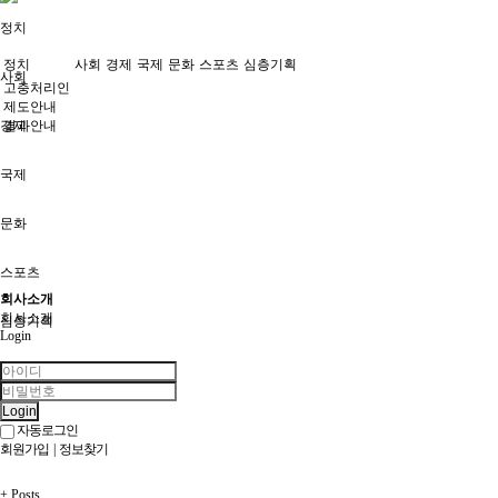
정치
정치
사회
경제
국제
문화
스포츠
심층기획
사회
고충처리인
제도안내
경제
결과안내
국제
문화
스포츠
회사소개
회사소개
심층기획
Login
고충처리인
Login
자동로그인
회원가입
|
정보찾기
+
Posts