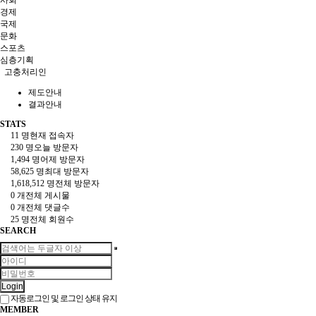
사회
경제
국제
문화
스포츠
심층기획
고충처리인
제도안내
결과안내
STATS
11 명
현재 접속자
230 명
오늘 방문자
1,494 명
어제 방문자
58,625 명
최대 방문자
1,618,512 명
전체 방문자
0 개
전체 게시물
0 개
전체 댓글수
25 명
전체 회원수
SEARCH
Login
자동로그인 및 로그인 상태 유지
MEMBER