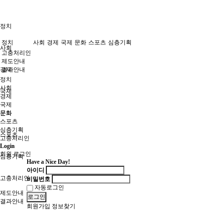
정치
정치
사회
경제
국제
문화
스포츠
심층기획
사회
고충처리인
제도안내
경제
결과안내
정치
사회
국제
경제
국제
문화
문화
스포츠
심층기획
스포츠
고충처리인
Login
회원 로그인
심층기획
Have a Nice Day!
아이디
고충처리인
비밀번호
자동로그인
제도안내
로그인
결과안내
회원가입
정보찾기