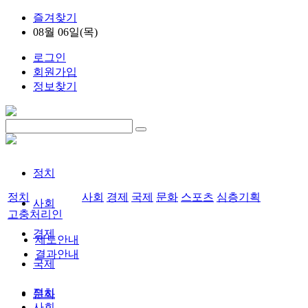
즐겨찾기
08월 06일(목)
로그인
회원가입
정보찾기
정치
정치
사회
경제
국제
문화
스포츠
심층기획
사회
고충처리인
경제
제도안내
결과안내
국제
정치
문화
사회