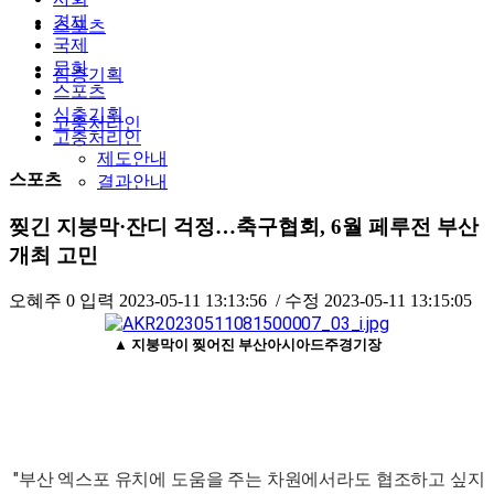
경제
스포츠
국제
문화
심층기획
스포츠
심층기획
고충처리인
고충처리인
제도안내
스포츠
결과안내
찢긴 지붕막·잔디 걱정…축구협회, 6월 페루전 부산
개최 고민
오혜주
0
입력
2023-05-11 13:13:56
/ 수정
2023-05-11 13:15:05
▲ 지붕막이 찢어진 부산아시아드주경기장
"부산 엑스포 유치에 도움을 주는 차원에서라도 협조하고 싶지