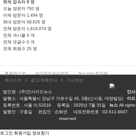
현재 접속자
8 명
오늘 방문자
792 명
어제 방문자
1,494 명
최대 방문자
58,625 명
전체 방문자
1,619,074 명
전체 게시물
0 개
전체 댓글수
0 개
전체 회원수
25 명
홈화면으로
개인정보처리방침
청소년보호정책
회사소개
광고/제휴안내
기사제보
법인명 : (주)인사이드뉴스
인사
발행소 : 서울특별시 강남구 가로수길 45, 3층(신사동, 대영빌딩)
이드
등록번호 : 서울 아,53216
등록일 : 2020년 7월 31일
뉴스
All rights
발행인 : 구충길
편집인 : 손화연
대표전화번호 : 02-511-6607
reserved.
로그인
회원가입
정보찾기