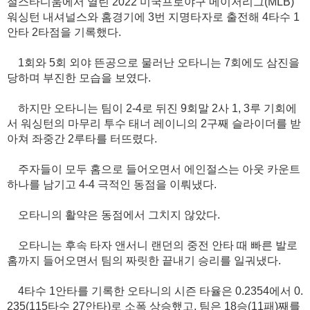
절스타디움에서 열린 2022 미국프로야구 메이저리그(MLB)
워싱턴 내셔널스와 홈경기에 3번 지명타자로 출전해 4타수 1
안타 2타점을 기록했다.
1회와 5회 외야 뜬공으로 물러난 오타니는 7회에도 삼진을
당하며 부진한 모습을 보였다.
하지만 오타니는 팀이 2-4로 뒤진 9회말 2사 1, 3루 기회에
서 워싱턴의 마무리 투수 태너 레이니의 2구째 슬라이더를 받
아쳐 좌중간 2루타를 터뜨렸다.
주자들이 모두 홈으로 들어오면서 에인절스는 아웃 카운트
하나를 남기고 4-4 극적인 동점을 이뤄냈다.
오타니의 활약은 동점에서 그치지 않았다.
오타니는 후속 타자 앤서니 랜던의 중전 안타 때 빠른 발로
홈까지 들어오면서 팀의 짜릿한 끝내기 승리를 일궈냈다.
4타수 1안타를 기록한 오타니의 시즌 타율은 0.2354에서 0.
235(115타수 27안타)로 소폭 상승했고, 팀은 18승(11패)째를