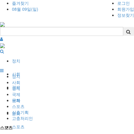
즐겨찾기
로그인
08월 09일(일)
회원가입
정보찾기
정치
사회
정치
사회
경제
경제
국제
국제
문화
스포츠
심층기획
문화
고충처리인
스포츠
스포츠