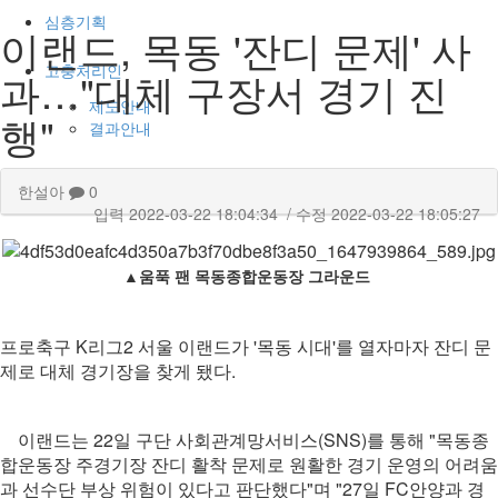
심층기획
이랜드, 목동 '잔디 문제' 사
고충처리인
과…"대체 구장서 경기 진
제도안내
행"
결과안내
한설아
0
입력
2022-03-22 18:04:34
/ 수정
2022-03-22 18:05:27
▲
움푹 팬 목동종합운동장 그라운드
프로축구 K리그2 서울 이랜드가 '목동 시대'를 열자마자 잔디 문
제로 대체 경기장을 찾게 됐다.
이랜드는 22일 구단 사회관계망서비스(SNS)를 통해 "목동종
합운동장 주경기장 잔디 활착 문제로 원활한 경기 운영의 어려움
과 선수단 부상 위험이 있다고 판단했다"며 "27일 FC안양과 경