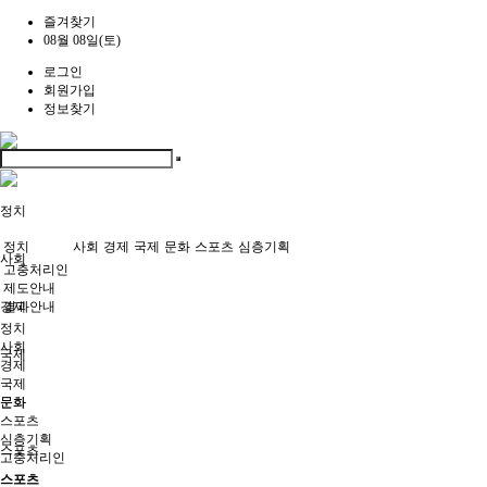
즐겨찾기
08월 08일(토)
로그인
회원가입
정보찾기
정치
정치
사회
경제
국제
문화
스포츠
심층기획
사회
고충처리인
제도안내
경제
결과안내
정치
사회
국제
경제
국제
문화
문화
스포츠
심층기획
스포츠
고충처리인
스포츠