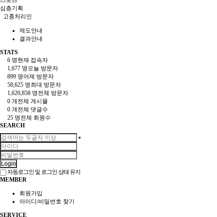
심층기획
고충처리인
제도안내
결과안내
STATS
6 명
현재 접속자
1,677 명
오늘 방문자
899 명
어제 방문자
58,625 명
최대 방문자
1,620,858 명
전체 방문자
0 개
전체 게시물
0 개
전체 댓글수
25 명
전체 회원수
SEARCH
Login
자동로그인 및 로그인 상태 유지
MEMBER
회원가입
아이디/비밀번호 찾기
SERVICE