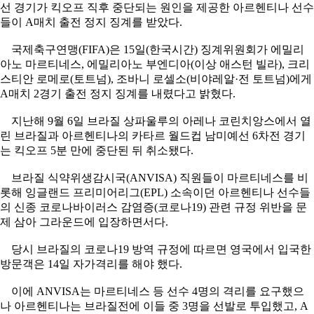
선 경기가 킥오프 직후 중단되는 원인을 제공한 아르헨티나 선수
들이 A매치 출전 정지 징계를 받았다.
국제축구연맹(FIFA)은 15일(한국시간) 징계위원회가 에밀리
아노 마르티네스, 에밀리아노 부엔디아(이상 애스턴 빌라), 크리
스티안 로메로(토트넘), 조바니 로셀소(비야레알·전 토트넘)에게
A매치 2경기 출전 정지 징계를 내렸다고 밝혔다.
지난해 9월 6일 브라질 상파울루의 아레나 코린치앙스에서 열
린 브라질과 아르헨티나의 카타르 월드컵 남미예선 6차전 경기
는 킥오프 5분 만에 중단된 뒤 취소됐다.
브라질 식약위생감시국(ANVISA) 직원들이 마르티네스를 비
롯해 잉글랜드 프리미어리그(EPL) 소속이던 아르헨티나 선수들
의 신종 코로나바이러스 감염증(코로나19) 관련 규정 위반을 문
제 삼아 그라운드에 입장하면서다.
당시 브라질의 코로나19 방역 규정에 따르면 영국에서 입국한
방문객은 14일 자가격리를 해야 했다.
이에 ANVISA는 마르티네스 등 선수 4명의 격리를 요구했으
나 아르헨티나는 브라질전에 이들 중 3명을 선발로 투입했고, A