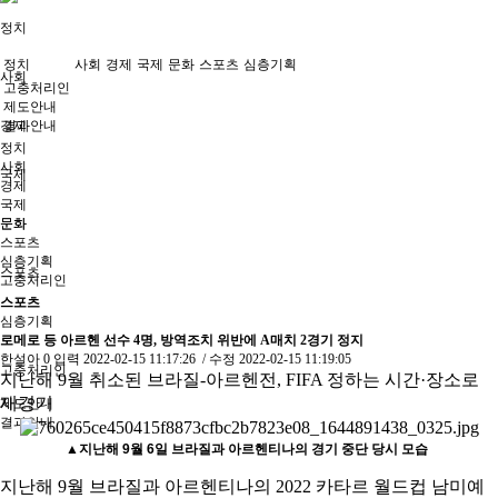
정치
정치
사회
경제
국제
문화
스포츠
심층기획
사회
고충처리인
제도안내
경제
결과안내
정치
사회
국제
경제
국제
문화
문화
스포츠
심층기획
스포츠
고충처리인
스포츠
심층기획
로메로 등 아르헨 선수 4명, 방역조치 위반에 A매치 2경기 정지
한설아
0
입력
2022-02-15 11:17:26
/ 수정
2022-02-15 11:19:05
고충처리인
지난해 9월 취소된 브라질-아르헨전, FIFA 정하는 시간·장소로
재경기
제도안내
결과안내
▲
지난해 9월 6일 브라질과 아르헨티나의 경기 중단 당시 모습
지난해 9월 브라질과 아르헨티나의 2022 카타르 월드컵 남미예