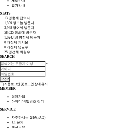
제도안내
결과안내
STATS
13 명
현재 접속자
1,309 명
오늘 방문자
3,948 명
어제 방문자
58,625 명
최대 방문자
1,624,438 명
전체 방문자
0 개
전체 게시물
0 개
전체 댓글수
25 명
전체 회원수
SEARCH
Login
자동로그인 및 로그인 상태 유지
MEMBER
회원가입
아이디/비밀번호 찾기
SERVICE
자주하시는 질문(FAQ)
1:1 문의
새글모음