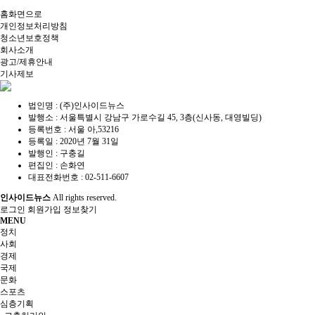
홈화면으로
개인정보처리방침
청소년보호정책
회사소개
광고/제휴안내
기사제보
법인명 : (주)인사이드뉴스
발행소 : 서울특별시 강남구 가로수길 45, 3층(신사동, 대영빌딩)
등록번호 : 서울 아,53216
등록일 : 2020년 7월 31일
발행인 : 구충길
편집인 : 손화연
대표전화번호 : 02-511-6607
인사이드뉴스
All rights reserved.
로그인
회원가입
정보찾기
MENU
정치
사회
경제
국제
문화
스포츠
심층기획