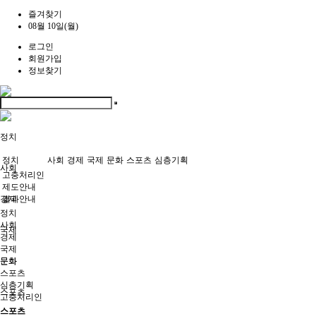
즐겨찾기
08월 10일(월)
로그인
회원가입
정보찾기
정치
정치
사회
경제
국제
문화
스포츠
심층기획
사회
고충처리인
제도안내
경제
결과안내
정치
사회
국제
경제
국제
문화
문화
스포츠
심층기획
스포츠
고충처리인
스포츠