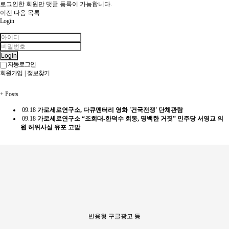
로그인한 회원만 댓글 등록이 가능합니다.
이전
다음
목록
Login
Login
자동로그인
회원가입
|
정보찾기
+
Posts
09.18
가로세로연구소, 다큐멘터리 영화 '건국전쟁' 단체관람
09.18
가로세로연구소 “조희대-한덕수 회동, 명백한 거짓” 민주당 서영교 의
원 허위사실 유포 고발
반응형 구글광고 등