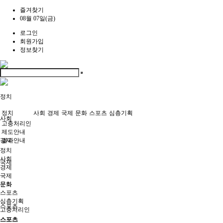
즐겨찾기
08월 07일(금)
로그인
회원가입
정보찾기
정치
정치
사회
경제
국제
문화
스포츠
심층기획
사회
고충처리인
제도안내
경제
결과안내
정치
사회
국제
경제
국제
문화
문화
스포츠
심층기획
스포츠
고충처리인
스포츠