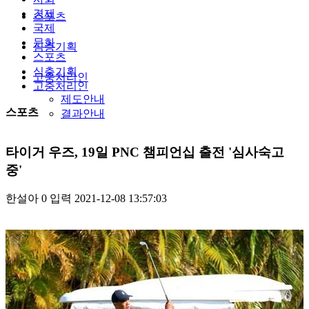
경제
스포츠
국제
문화
심층기획
스포츠
심층기획
고충처리인
고충처리인
제도안내
스포츠
결과안내
타이거 우즈, 19일 PNC 챔피언십 출전 '심사숙고
중'
한설아
0
입력
2021-12-08 13:57:03