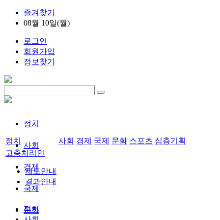
즐겨찾기
08월 10일(월)
로그인
회원가입
정보찾기
정치
정치
사회
경제
국제
문화
스포츠
심층기획
사회
고충처리인
경제
제도안내
결과안내
국제
정치
문화
사회