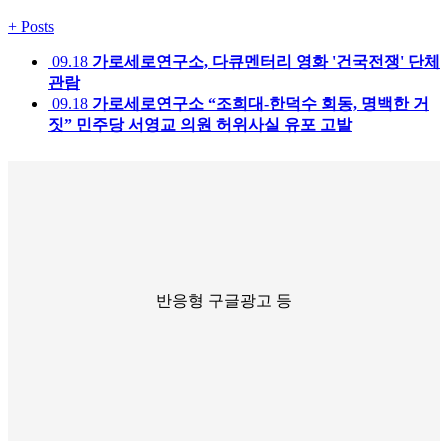
+
Posts
09.18
가로세로연구소, 다큐멘터리 영화 '건국전쟁' 단체
관람
09.18
가로세로연구소 “조희대-한덕수 회동, 명백한 거
짓” 민주당 서영교 의원 허위사실 유포 고발
반응형 구글광고 등