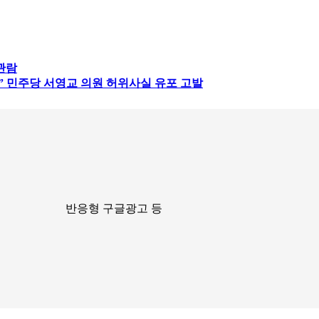
관람
” 민주당 서영교 의원 허위사실 유포 고발
반응형 구글광고 등