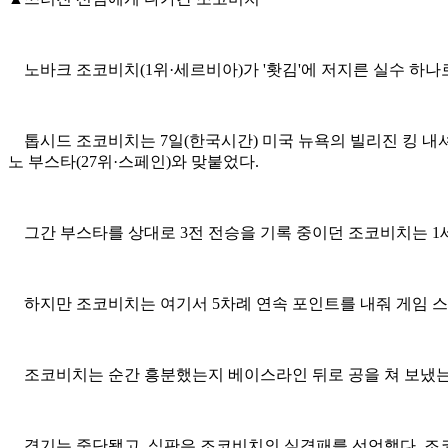
노바크 조코비치(1위·세르비아)가 '홧김'에 저지른 실수 하나로
톱시드 조코비치는 7일(한국시간) 미국 뉴욕의 빌리진 킹 내셔널
노 부스타(27위·스페인)와 맞붙었다.
그간 부스타를 상대로 3전 전승을 기록 중이던 조코비치는 1세트 
하지만 조코비치는 여기서 5차례 연속 포인트를 내줘 게임 스코어
조코비치는 순간 흥분했는지 베이스라인 뒤로 공을 쳐 보냈는데
경기는 중단됐고, 심판은 조코비치의 실격패를 선언했다. 조