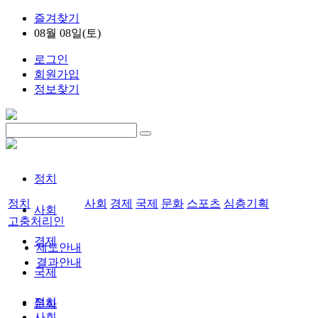
즐겨찾기
08월 08일(토)
로그인
회원가입
정보찾기
정치
정치
사회
경제
국제
문화
스포츠
심층기획
사회
고충처리인
경제
제도안내
결과안내
국제
정치
문화
사회