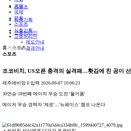
경제
스포츠
국제
문화
심층기획
스포츠
심층기획
고충처리인
고충처리인
제도안내
홈 > 스포츠
결과안내
스포츠
조코비치, US오픈 충격의 실격패…홧김에 친 공이 선
제주에비앙
0
입력
2020-09-07 10:06:23
30연승·18번째 메이저 우승 도전 '물거품'
메이저 우승 경력자 '제로'…'뉴페이스' 챔프 나온다
▲쓰러진 선심에게 다가간 조코비치