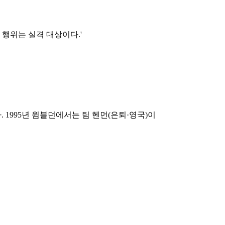
행위는 실격 대상이다.'
 1995년 윔블던에서는 팀 헨먼(은퇴·영국)이