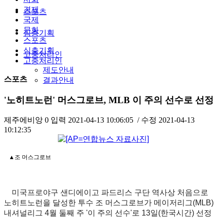
경제
스포츠
국제
문화
심층기획
스포츠
심층기획
고충처리인
고충처리인
제도안내
스포츠
결과안내
'노히트노런' 머스그로브, MLB 이 주의 선수로 선정
제주에비앙
0
입력
2021-04-13 10:06:05
/ 수정
2021-04-13
10:12:35
▲조 머스그로브
미국프로야구 샌디에이고 파드리스 구단 역사상 처음으로
노히트노런을 달성한 투수 조 머스그로브가 메이저리그(MLB)
내셔널리그 4월 둘째 주 '이 주의 선수'로 13일(한국시간) 선정