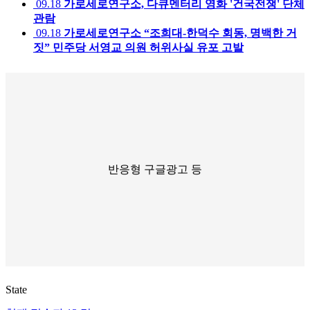
09.18
가로세로연구소, 다큐멘터리 영화 '건국전쟁' 단체
관람
09.18
가로세로연구소 “조희대-한덕수 회동, 명백한 거
짓” 민주당 서영교 의원 허위사실 유포 고발
반응형 구글광고 등
State