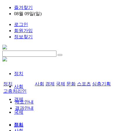
즐겨찾기
08월 09일(일)
로그인
회원가입
정보찾기
정치
정치
사회
경제
국제
문화
스포츠
심층기획
사회
고충처리인
경제
제도안내
결과안내
국제
정치
문화
사회