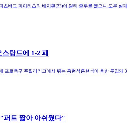
오스탕드에 1-2 패
 "퍼트 짧아 아쉬웠다"