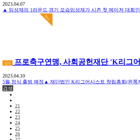
2023.04.07
Hot
프로축구연맹, 사회공헌재단 'K리그어
인기
2023.04.10
검색
21
22
23
24
25
26
27