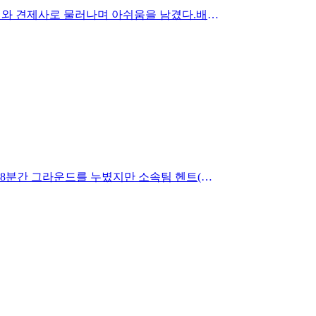
속상한 배지환, 팀 리드에도 배트 내리쳐▲ 도루 실패한 배지환피츠버그 파이리츠의 배지환(23)이 멀티 출루를 했으나 도루 실패와 견제사로 물러나며 아쉬움을 남겼다.배지환은 19일(…
더보기
정규리그 5위…UECL 예선 진출권 놓고 5∼8위 팀간 PO▲ 벨기에 프로축구 주필러리그에서 뛰는 홍현석홍현석이 후반 투입돼 38분간 그라운드를 누볐지만 소속팀 헨트(벨기에)는 공…
더보기