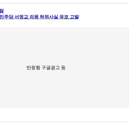
람
 민주당 서영교 의원 허위사실 유포 고발
반응형 구글광고 등