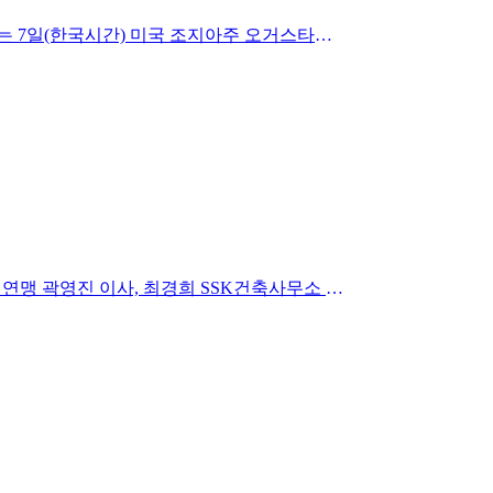
▲ 임성재의 1라운드 경기 모습임성재가 시즌 첫 메이저 대회인 제87회 마스터스 토너먼트 1라운드를 1언더파로 마쳤다.임성재는 7일(한국시간) 미국 조지아주 오거스타의 오거스타 내…
더보기
5월 정식 출범 예정▲ 재단법인 K리그어시스트 창립총회(왼쪽부터) 프로축구연맹 한웅수 부총재, 이계문 동국대학교 석좌교수, 연맹 곽영진 이사, 최경희 SSK건축사무소 이사, 양중진…
더보기