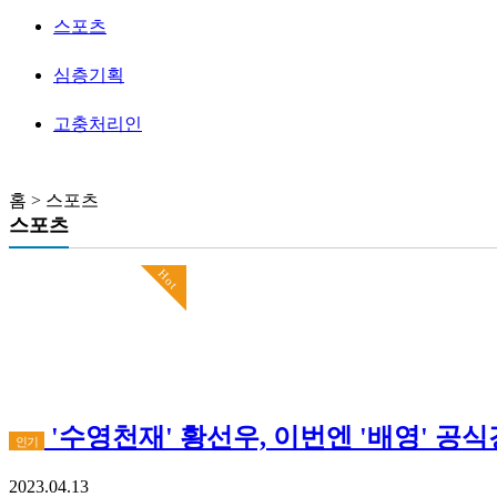
스포츠
심층기획
고충처리인
홈 > 스포츠
스포츠
Hot
'수영천재' 황선우, 이번엔 '배영' 공식
인기
2023.04.13