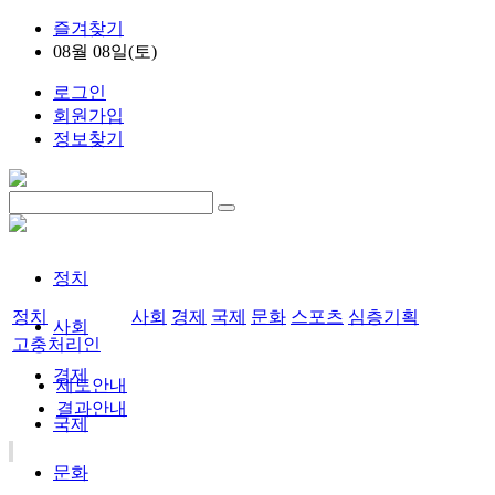
즐겨찾기
08월 08일(토)
로그인
회원가입
정보찾기
정치
정치
사회
경제
국제
문화
스포츠
심층기획
사회
고충처리인
경제
제도안내
결과안내
국제
문화