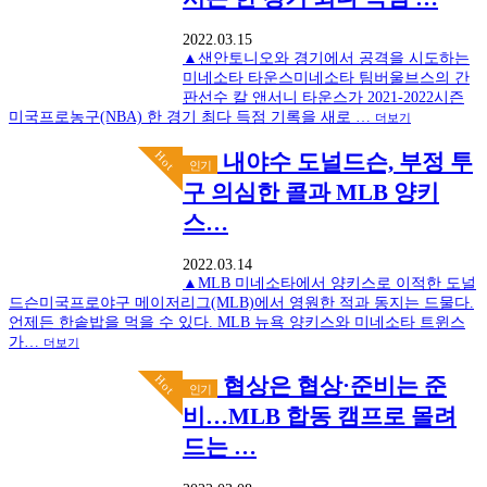
2022.03.15
▲샌안토니오와 경기에서 공격을 시도하는
미네소타 타운스미네소타 팀버울브스의 간
판선수 칼 앤서니 타운스가 2021-2022시즌
미국프로농구(NBA) 한 경기 최다 득점 기록을 새로 …
더보기
Hot
내야수 도널드슨, 부정 투
인기
구 의심한 콜과 MLB 양키
스…
2022.03.14
▲MLB 미네소타에서 양키스로 이적한 도널
드슨미국프로야구 메이저리그(MLB)에서 영원한 적과 동지는 드물다.
언제든 한솥밥을 먹을 수 있다. MLB 뉴욕 양키스와 미네소타 트윈스
가…
더보기
Hot
협상은 협상·준비는 준
인기
비…MLB 합동 캠프로 몰려
드는 …