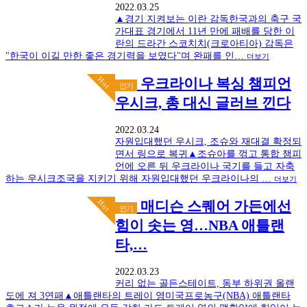
2022.03.25
▲경기 지켜보는 이란 감독한국과의 축구 국
가대표 경기에서 11년 만에 패배를 당한 이
란의 드라간 스코치치(크로아티아) 감독은
"한국이 이길 만한 좋은 경기력을 보였다"며 완패를 인…
더보기
Hot
우크라이나 복싱 챔피언
인기
우시크, 총 대신 글러브 낀다
2022.03.24
자원입대했던 우시크, 조슈와 재대결 확정되
면서 링으로 복귀▲조슈아를 꺾고 통합 챔피
언에 오른 뒤 우크라이나 국기를 들고 자축
하는 우시크조국을 지키기 위해 자원입대했던 우크라이나의 …
더보기
Hot
매디슨 스퀘어 가든에선
인기
힘이 솟는 영…NBA 애틀랜
타,…
2022.03.23
커리 없는 골든스테이트, 동부 하위권 올랜
도에 져 3연패▲애틀랜타의 트레이 영미국프로농구(NBA) 애틀랜타