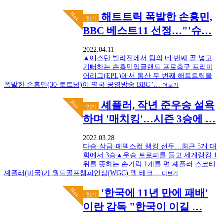
Hot
해트트릭 폭발한 손흥민,
인기
BBC 베스트11 선정…"'슈…
2022.04.11
▲애스턴 빌라전에서 팀의 네 번째 골 넣고
기뻐하는 손흥민잉글랜드 프로축구 프리미
어리그(EPL)에서 통산 두 번째 해트트릭을
폭발한 손흥민(30·토트넘)이 영국 공영방송 BBC '…
더보기
Hot
셰플러, 작년 준우승 설욕
인기
하며 '매치킹'…시즌 3승에 …
2022.03.28
다승·상금·페덱스컵 랭킹 선두…최근 5개 대
회에서 3승▲우승 트로피를 들고 세계랭킹 1
위를 뜻하는 손가락 1개를 편 셰플러.스코티
셰플러(미국)가 월드골프챔피언십(WGC) 델 테크…
더보기
Hot
'한국에 11년 만에 패배'
인기
이란 감독 "한국이 이길 …