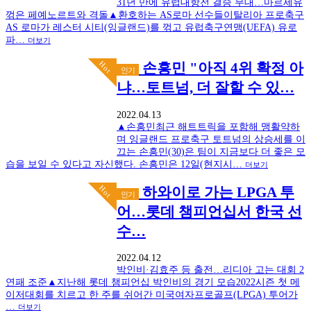
31년 만에 유럽대항전 결승 무대…마르세유
꺾은 페예노르트와 격돌▲환호하는 AS로마 선수들이탈리아 프로축구
AS 로마가 레스터 시티(잉글랜드)를 꺾고 유럽축구연맹(UEFA) 유로
파…
더보기
Hot
손흥민 "아직 4위 확정 아
인기
냐…토트넘, 더 잘할 수 있…
2022.04.13
▲손흥민최근 해트트릭을 포함해 맹활약하
며 잉글랜드 프로축구 토트넘의 상승세를 이
끄는 손흥민(30)은 팀이 지금보다 더 좋은 모
습을 보일 수 있다고 자신했다. 손흥민은 12일(현지시…
더보기
Hot
하와이로 가는 LPGA 투
인기
어…롯데 챔피언십서 한국 선
수…
2022.04.12
박인비·김효주 등 출전…리디아 고는 대회 2
연패 조준▲지난해 롯데 챔피언십 박인비의 경기 모습2022시즌 첫 메
이저대회를 치르고 한 주를 쉬어간 미국여자프로골프(LPGA) 투어가
…
더보기