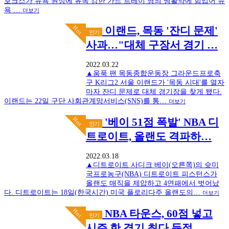
호크스가 뉴욕 원정에 유독 강한 가드 트레이 영의 맹활약에 힘입어 뉴
욕 …
더보기
Hot
이랜드, 목동 '잔디 문제'
인기
사과…"대체 구장서 경기 …
2022.03.22
▲움푹 팬 목동종합운동장 그라운드프로축
구 K리그2 서울 이랜드가 '목동 시대'를 열자
마자 잔디 문제로 대체 경기장을 찾게 됐다.
이랜드는 22일 구단 사회관계망서비스(SNS)를 통…
더보기
Hot
'베이 51점 폭발' NBA 디
인기
트로이트, 올랜도 격파하…
2022.03.18
▲디트로이트 사디크 베이(오른쪽)의 슛미
국프로농구(NBA) 디트로이트 피스턴스가
올랜도 매직을 제압하고 4연패에서 벗어났
다. 디트로이트는 18일(한국시간) 미국 플로리다주 올랜도의…
더보기
Hot
NBA 타운스, 60점 넣고
인기
시즌 한 경기 최다 득점 …