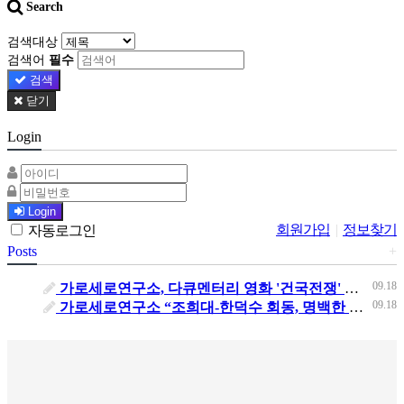
Search
검색대상
검색어
필수
검색
닫기
Login
Login
회원가입
|
정보찾기
자동로그인
Posts
+
09.18
가로세로연구소, 다큐멘터리 영화 '건국전쟁' 단체관람
09.18
가로세로연구소 “조희대-한덕수 회동, 명백한 거짓” 민주당 서영교 의원 허위사실 유포 고발