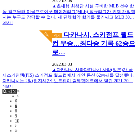
2022.03.08
▲초대형 최첨단 시설 구비한 MLB 선수 합
동 캠프올해 미국프로야구 메이저리그(MLB) 정규리그가 언제 개막할
지는 누구도 장담할 수 없다. 새 단체협약 합의를 둘러싸고 MLB 30…
더보기
Hot
다카나시, 스키점프 월드
인기
컵 우승…최다승 기록 62승으
로…
2022.03.03
▲다카나시 사라다카나시 사라(일본)가 국
제스키연맹(FIS) 스키점프 월드컵에서 개인 통산 62승째를 달성했다.
다카나시는 2일(현지시간) 노르웨이 릴레함메르에서 열린 2021-20…
더보기
검색
6
7
8
9
10