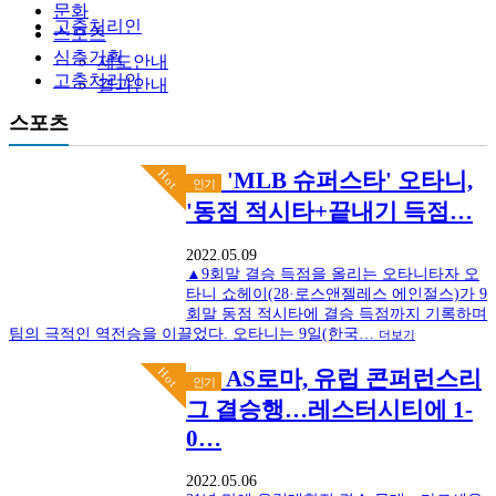
문화
고충처리인
스포츠
심층기획
제도안내
고충처리인
결과안내
스포츠
Hot
'MLB 슈퍼스타' 오타니,
인기
'동점 적시타+끝내기 득점…
2022.05.09
▲9회말 결승 득점을 올리는 오타니타자 오
타니 쇼헤이(28·로스앤젤레스 에인절스)가 9
회말 동점 적시타에 결승 득점까지 기록하며
팀의 극적인 역전승을 이끌었다. 오타니는 9일(한국…
더보기
Hot
AS로마, 유럽 콘퍼런스리
인기
그 결승행…레스터시티에 1-
0…
2022.05.06