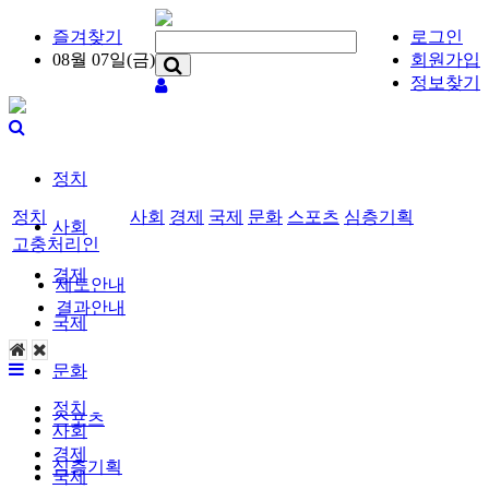
즐겨찾기
로그인
08월 07일(금)
회원가입
정보찾기
정치
정치
사회
경제
국제
문화
스포츠
심층기획
사회
고충처리인
경제
제도안내
결과안내
국제
문화
정치
스포츠
사회
경제
심층기획
국제