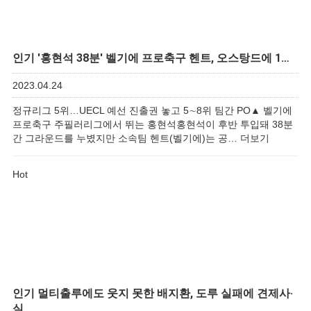
인기
'홍현석 38분' 벨기에 프로축구 헨트, 오스탕드에 1…
2023.04.24
정규리그 5위…UECL 예선 진출권 놓고 5∼8위 팀간 PO▲ 벨기에
프로축구 주필러리그에서 뛰는 홍현석홍현석이 후반 투입돼 38분
간 그라운드를 누볐지만 소속팀 헨트(벨기에)는 공…
더보기
Hot
인기
멀티출루에도 웃지 못한 배지환, 도루 실패에 견제사·
실…