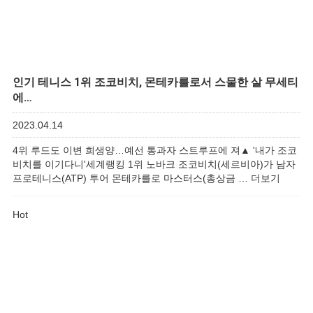
인기
테니스 1위 조코비치, 몬테카를로서 스물한 살 무세티
에…
2023.04.14
4위 루드도 이변 희생양…예선 통과자 스트루프에 져▲ '내가 조코
비치를 이기다니'세계랭킹 1위 노바크 조코비치(세르비아)가 남자
프로테니스(ATP) 투어 몬테카를로 마스터스(총상금 …
더보기
Hot