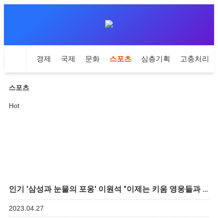
치
사회
경제
국제
문화
스포츠
심층기획
고충처리인
스포츠
Hot
인기
'삼성과 눈물의 포옹' 이원석 "이제는 키움 영웅들과 …
2023.04.27