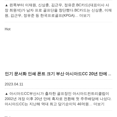
▲ 왼쪽부터 이재원, 신상훈, 김근우, 정유준.BC카드(대표이사 사
장 최원석)가 남자 프로 골프단을 창단했다.BC카드는 신상훈, 이재
원, 김근우, 정유준 등 한국프로골프(KPGA)…
더보기
Hot
인기
문서화 인쇄 폰트 크기 부산 아시아드CC 20년 만에 …
2023.04.11
▲ 아시아드CC부산시가 출자한 골프장인 아시아드컨트리클럽이
2002년 개장 이후 20년 만에 흑자로 전환해 첫 주주배당에 나섰다.
아시아드CC는 지난해 역대 최고 당기순이익 46억원…
더보기