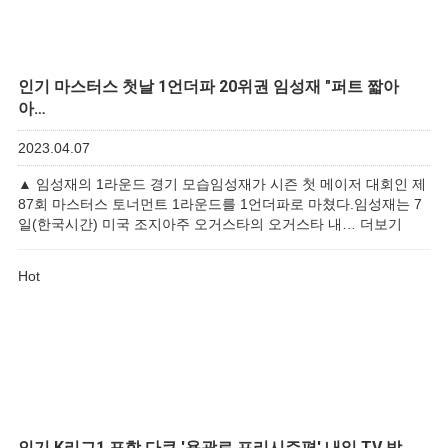
인기
마스터스 첫날 1언더파 20위권 임성재 "퍼트 짧아
아…
2023.04.07
▲ 임성재의 1라운드 경기 모습임성재가 시즌 첫 메이저 대회인 제
87회 마스터스 토너먼트 1라운드를 1언더파로 마쳤다.임성재는 7
일(한국시간) 미국 조지아주 오거스타의 오거스타 내…
더보기
Hot
인기
K리그1 포항 다큐 '용광로 프리시즌편' 내일 TV 방…