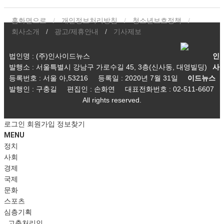
홈화면으로
개인정보처리방침
청소년보호정책
회사소개
광고/제휴안내
기사제보
법인명 : (주)인사이드뉴스
인
발행소 : 서울특별시 강남구 가로수길 45, 3층(신사동, 대영빌딩)
사
등록번호 : 서울 아,53216
등록일 : 2020년 7월 31일
이드뉴스
발행인 : 구충길
편집인 : 손화연
대표전화번호 : 02-511-6607
All rights reserved.
로그인
회원가입
정보찾기
MENU
정치
사회
경제
국제
문화
스포츠
심층기획
고충처리인