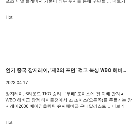
포츠 재벌 블레이저 가문이 외부 투자를 통해 구단을 …
더보기
Hot
인기
중국 장지레이, '제2의 포먼' 꺾고 복싱 WBO 헤비…
2023.04.17
장지레이, 6라운드 TKO 승리…'무패' 조이스에 첫 패배 안겨▲
WBO 헤비급 잠정 타이틀전에서 조 조이스(오른쪽)를 두들기는 장
지레이2008 베이징올림픽 슈퍼헤비급 은메달리스트…
더보기
Hot