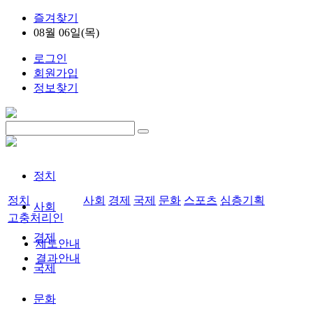
즐겨찾기
08월 06일(목)
로그인
회원가입
정보찾기
정치
정치
사회
경제
국제
문화
스포츠
심층기획
사회
고충처리인
경제
제도안내
결과안내
국제
문화