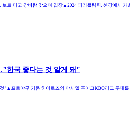
보트 타고 강바람 맞으며 입장▲2024 파리올림픽, 센강에서 개
"한국 좋다는 것 알게 돼"
것"▲프로야구 키움 히어로즈의 야시엘 푸이그KBO리그 무대를 밟