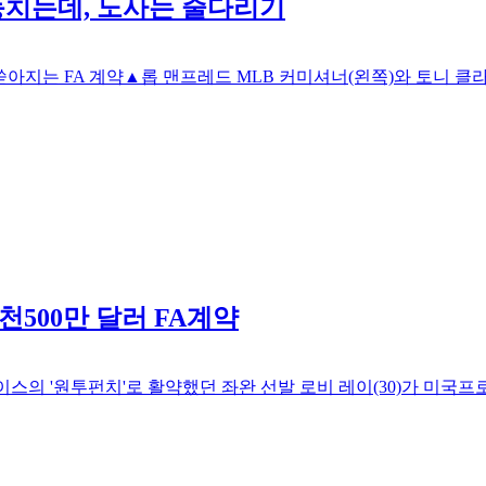
동치는데, 노사는 줄다리기
 쏟아지는 FA 계약▲롭 맨프레드 MLB 커미셔너(왼쪽)와 토니
천500만 달러 FA계약
스의 '원투펀치'로 활약했던 좌완 선발 로비 레이(30)가 미국프