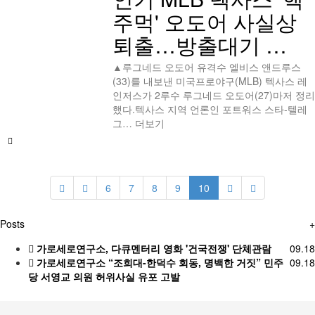
주먹' 오도어 사실상
퇴출…방출대기 …
▲루그네드 오도어 유격수 엘비스 앤드루스
(33)를 내보낸 미국프로야구(MLB) 텍사스 레
인저스가 2루수 루그네드 오도어(27)마저 정리
했다.텍사스 지역 언론인 포트워스 스타-텔레
그…
더보기
6
7
8
9
10
Posts
+
가로세로연구소, 다큐멘터리 영화 '건국전쟁' 단체관람
09.18
가로세로연구소 “조희대-한덕수 회동, 명백한 거짓” 민주
09.18
당 서영교 의원 허위사실 유포 고발