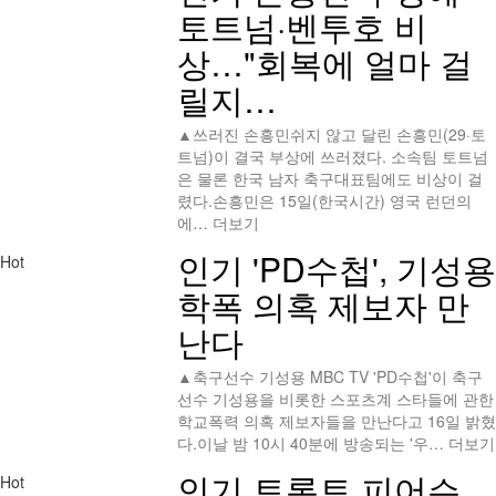
토트넘·벤투호 비
상…"회복에 얼마 걸
릴지…
▲쓰러진 손흥민쉬지 않고 달린 손흥민(29·토
트넘)이 결국 부상에 쓰러졌다. 소속팀 토트넘
은 물론 한국 남자 축구대표팀에도 비상이 걸
렸다.손흥민은 15일(한국시간) 영국 런던의
에…
더보기
인기
'PD수첩', 기성용
Hot
학폭 의혹 제보자 만
난다
▲축구선수 기성용 MBC TV 'PD수첩'이 축구
선수 기성용을 비롯한 스포츠계 스타들에 관한
학교폭력 의혹 제보자들을 만난다고 16일 밝혔
다.이날 밤 10시 40분에 방송되는 '우…
더보기
인기
토론토 피어슨,
Hot