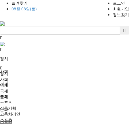
즐겨찾기
로그인
08월 08일(토)
회원가입
정보찾기
정치
사회
정치
사회
경제
경제
국제
국제
문화
스포츠
심층기획
문화
고충처리인
스포츠
스포츠