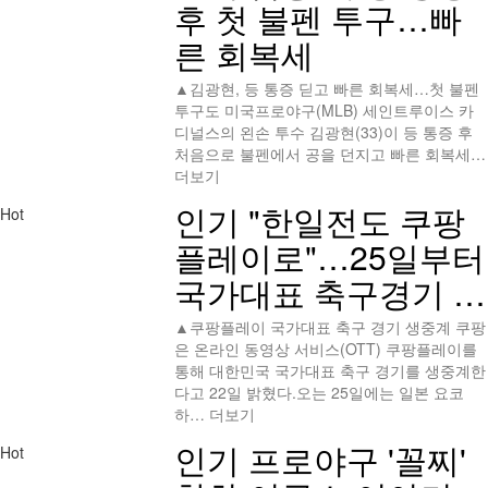
후 첫 불펜 투구…빠
른 회복세
▲김광현, 등 통증 딛고 빠른 회복세…첫 불펜
투구도 미국프로야구(MLB) 세인트루이스 카
디널스의 왼손 투수 김광현(33)이 등 통증 후
처음으로 불펜에서 공을 던지고 빠른 회복세…
더보기
인기
"한일전도 쿠팡
Hot
플레이로"…25일부터
국가대표 축구경기 …
▲쿠팡플레이 국가대표 축구 경기 생중계 쿠팡
은 온라인 동영상 서비스(OTT) 쿠팡플레이를
통해 대한민국 국가대표 축구 경기를 생중계한
다고 22일 밝혔다.오는 25일에는 일본 요코
하…
더보기
인기
프로야구 '꼴찌'
Hot