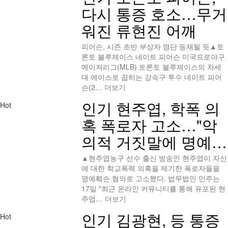
다시 통증 호소…무거
워진 류현진 어깨
피어슨, 시즌 초반 부상자 명단 등재될 듯▲토
론토 블루제이스 네이트 피어슨 미국프로야구
메이저리그(MLB) 토론토 블루제이스의 차세
대 에이스로 꼽히는 강속구 투수 네이트 피어
슨(2…
더보기
인기
현주엽, 학폭 의
Hot
혹 폭로자 고소…"악
의적 거짓말에 명예…
▲현주엽농구 선수 출신 방송인 현주엽이 자신
에 대한 학교폭력 의혹을 제기한 폭로자들을
명예훼손 혐의로 고소했다. 법무법인 민주는
17일 "최근 온라인 커뮤니티를 통해 유포된 현
주엽…
더보기
인기
김광현, 등 통증
Hot