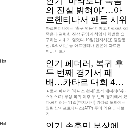
인기
"마라도나 죽음
의 진실 밝혀야"…아
르헨티나서 팬들 시위
아르헨티나에서 '축구 영웅' 디에고 마라도나의
죽음과 관련한 진상 규명과 책임자 처벌을 요
구하는 시위가 열렸다.10일(현지시간) 텔람통
신, 라나시온 등 아르헨티나 언론에 따르면
이…
더보기
인기
페더러, 복귀 후
Hot
두 번째 경기서 패
배…카타르 대회 4…
▲로저 페더러 '테니스 황제' 로저 페더러(6위·
스위스)가 부상 복귀 이후 두 번째 경기에서 졌
다.페더러는 11일(현지시간) 카타르 도하에서
열린 남자프로테니스(ATP) 투어 엑손…
더보
기
인기
손흥민 부상에
Hot