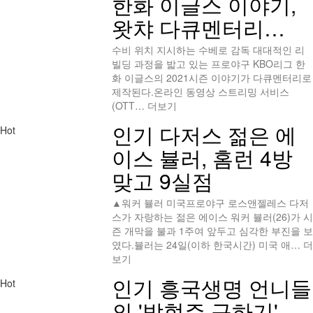
한화 이글스 이야기,
왓챠 다큐멘터리…
수비 위치 지시하는 수베로 감독 대대적인 리
빌딩 과정을 밟고 있는 프로야구 KBO리그 한
화 이글스의 2021시즌 이야기가 다큐멘터리로
제작된다.온라인 동영상 스트리밍 서비스
(OTT…
더보기
인기
다저스 젊은 에
Hot
이스 뷸러, 홈런 4방
맞고 9실점
▲워커 뷸러 미국프로야구 로스앤젤레스 다저
스가 자랑하는 젊은 에이스 워커 뷸러(26)가 시
즌 개막을 불과 1주여 앞두고 심각한 부진을 보
였다.뷸러는 24일(이하 한국시간) 미국 애…
더
보기
인기
흥국생명 언니들
Hot
의 '박현주 구하기'…