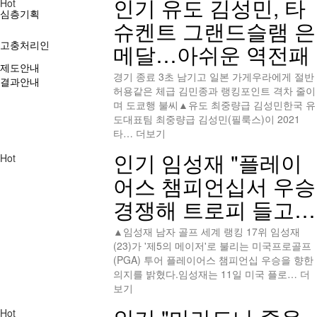
인기
유도 김성민, 타
Hot
심층기획
슈켄트 그랜드슬램 은
고충처리인
메달…아쉬운 역전패
제도안내
경기 종료 3초 남기고 일본 가게우라에게 절반
결과안내
허용같은 체급 김민종과 랭킹포인트 격차 줄이
며 도쿄행 불씨▲유도 최중량급 김성민한국 유
도대표팀 최중량급 김성민(필룩스)이 2021
타…
더보기
인기
임성재 "플레이
Hot
어스 챔피언십서 우승
경쟁해 트로피 들고…
▲임성재 남자 골프 세계 랭킹 17위 임성재
(23)가 '제5의 메이저'로 불리는 미국프로골프
(PGA) 투어 플레이어스 챔피언십 우승을 향한
의지를 밝혔다.임성재는 11일 미국 플로…
더
보기
Hot