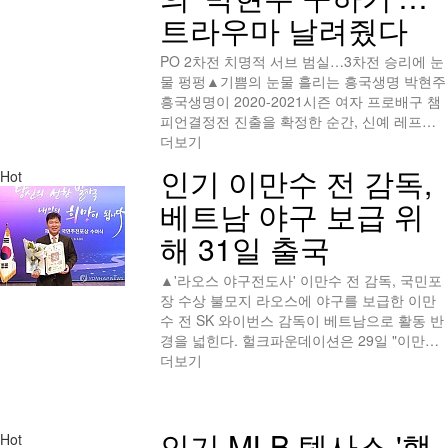
트라우마 날려줬다
PO 2차전 치명적 서브 범실…3차전 승리에 눈
물 펑펑▲기쁨의 눈물 흘리는 흥국생명 박현주
흥국생명이 2020-2021시즌 여자 프로배구 챔
피언결정전 진출을 확정한 순간, 신예 레프…
더보기
인기
이만수 전 감독,
Hot
베트남 야구 보급 위
해 31일 출국
▲'라오스 야구전도사' 이만수 전 감독, 국민포
장 수상 불모지 라오스에 야구를 보급한 이만
수 전 SK 와이번스 감독이 베트남으로 활동 반
경을 넓힌다. 헐크파운데이션은 29일 "이만…
더보기
인기
MLB 텍사스 '핵
Hot