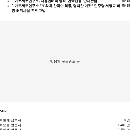
09.18
가로세로연구소, 다큐멘터리 영화 '건국전쟁' 단체관람
09.18
가로세로연구소 “조희대-한덕수 회동, 명백한 거짓” 민주당 서영교 의
원 허위사실 유포 고발
반응형 구글광고 등
State
현재 접속자
8 명
오늘 방문자
1,407 명
어제 방문자
2,554 명