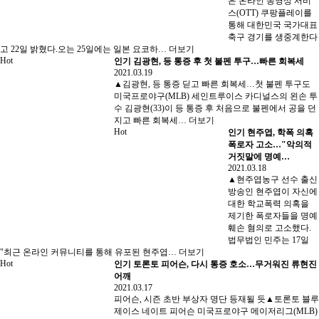
은 온라인 동영상 서비
스(OTT) 쿠팡플레이를
통해 대한민국 국가대표
축구 경기를 생중계한다
고 22일 밝혔다.오는 25일에는 일본 요코하…
더보기
Hot
인기
김광현, 등 통증 후 첫 불펜 투구…빠른 회복세
2021.03.19
▲김광현, 등 통증 딛고 빠른 회복세…첫 불펜 투구도
미국프로야구(MLB) 세인트루이스 카디널스의 왼손 투
수 김광현(33)이 등 통증 후 처음으로 불펜에서 공을 던
지고 빠른 회복세…
더보기
Hot
인기
현주엽, 학폭 의혹
폭로자 고소…"악의적
거짓말에 명예…
2021.03.18
▲현주엽농구 선수 출신
방송인 현주엽이 자신에
대한 학교폭력 의혹을
제기한 폭로자들을 명예
훼손 혐의로 고소했다.
법무법인 민주는 17일
"최근 온라인 커뮤니티를 통해 유포된 현주엽…
더보기
Hot
인기
토론토 피어슨, 다시 통증 호소…무거워진 류현진
어깨
2021.03.17
피어슨, 시즌 초반 부상자 명단 등재될 듯▲토론토 블루
제이스 네이트 피어슨 미국프로야구 메이저리그(MLB)