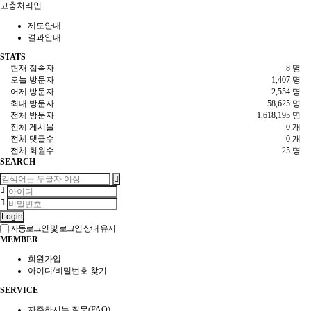
고충처리인
제도안내
결과안내
STATS
현재 접속자
8 명
오늘 방문자
1,407 명
어제 방문자
2,554 명
최대 방문자
58,625 명
전체 방문자
1,618,195 명
전체 게시물
0 개
전체 댓글수
0 개
전체 회원수
25 명
SEARCH
Login
자동로그인 및 로그인 상태 유지
MEMBER
회원가입
아이디/비밀번호 찾기
SERVICE
자주하시는 질문(FAQ)