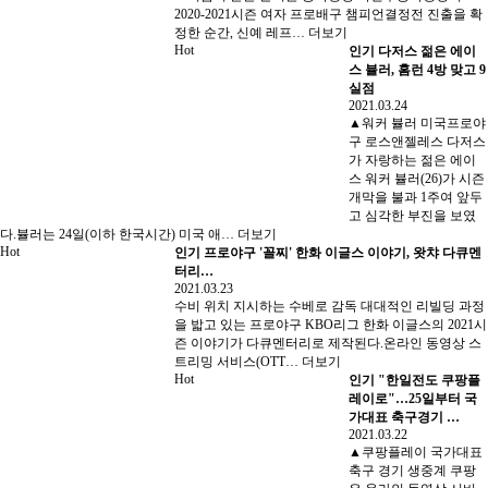
2020-2021시즌 여자 프로배구 챔피언결정전 진출을 확
정한 순간, 신예 레프…
더보기
Hot
인기
다저스 젊은 에이
스 뷸러, 홈런 4방 맞고 9
실점
2021.03.24
▲워커 뷸러 미국프로야
구 로스앤젤레스 다저스
가 자랑하는 젊은 에이
스 워커 뷸러(26)가 시즌
개막을 불과 1주여 앞두
고 심각한 부진을 보였
다.뷸러는 24일(이하 한국시간) 미국 애…
더보기
Hot
인기
프로야구 '꼴찌' 한화 이글스 이야기, 왓챠 다큐멘
터리…
2021.03.23
수비 위치 지시하는 수베로 감독 대대적인 리빌딩 과정
을 밟고 있는 프로야구 KBO리그 한화 이글스의 2021시
즌 이야기가 다큐멘터리로 제작된다.온라인 동영상 스
트리밍 서비스(OTT…
더보기
Hot
인기
"한일전도 쿠팡플
레이로"…25일부터 국
가대표 축구경기 …
2021.03.22
▲쿠팡플레이 국가대표
축구 경기 생중계 쿠팡