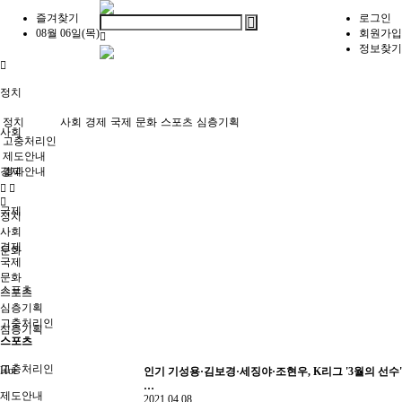
즐겨찾기
로그인
08월 06일(목)
회원가입
정보찾기
정치
정치
사회
경제
국제
문화
스포츠
심층기획
사회
고충처리인
제도안내
경제
결과안내
국제
정치
사회
경제
문화
국제
문화
스포츠
스포츠
심층기획
고충처리인
심층기획
스포츠
고충처리인
Hot
인기
기성용·김보경·세징야·조현우, K리그 '3월의 선수'
…
제도안내
2021.04.08