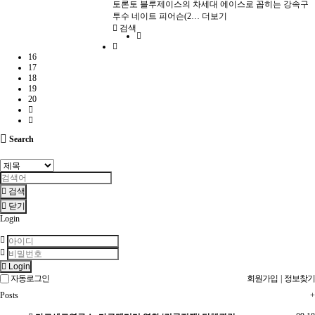
토론토 블루제이스의 차세대 에이스로 꼽히는 강속구
투수 네이트 피어슨(2…
더보기
검색
16
17
18
19
20
Search
검색
닫기
Login
Login
자동로그인
회원가입
|
정보찾기
Posts
+