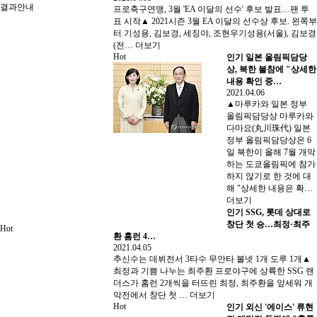
결과안내
프로축구연맹, 3월 'EA 이달의 선수' 후보 발표…팬 투
표 시작▲ 2021시즌 3월 EA 이달의 선수상 후보. 왼쪽부
터 기성용, 김보경, 세징야, 조현우기성용(서울), 김보경
(전…
더보기
Hot
인기
일본 올림픽담당
상, 북한 불참에 "상세한
내용 확인 중…
2021.04.06
▲마루카와 일본 정부
올림픽담당상 마루카와
다마요(丸川珠代) 일본
정부 올림픽담당상은 6
일 북한이 올해 7월 개막
하는 도쿄올림픽에 참가
하지 않기로 한 것에 대
해 "상세한 내용은 확…
더보기
인기
SSG, 롯데 상대로
창단 첫 승…최정·최주
Hot
환 홈런 4…
2021.04.05
추신수는 데뷔전서 3타수 무안타 볼넷 1개 도루 1개▲
최정과 기쁨 나누는 최주환 프로야구에 상륙한 SSG 랜
더스가 홈런 2개씩을 터뜨린 최정, 최주환을 앞세워 개
막전에서 창단 첫 …
더보기
Hot
인기
외신 '에이스' 류현