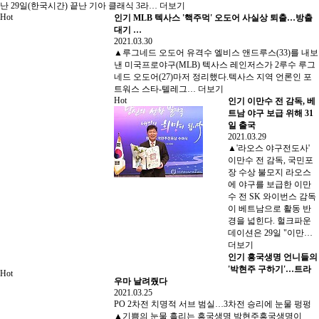
난 29일(한국시간) 끝난 기아 클래식 3라…
더보기
Hot
인기
MLB 텍사스 '핵주먹' 오도어 사실상 퇴출…방출
대기 …
2021.03.30
▲루그네드 오도어 유격수 엘비스 앤드루스(33)를 내보
낸 미국프로야구(MLB) 텍사스 레인저스가 2루수 루그
네드 오도어(27)마저 정리했다.텍사스 지역 언론인 포
트워스 스타-텔레그…
더보기
Hot
인기
이만수 전 감독, 베
트남 야구 보급 위해 31
일 출국
2021.03.29
▲'라오스 야구전도사'
이만수 전 감독, 국민포
장 수상 불모지 라오스
에 야구를 보급한 이만
수 전 SK 와이번스 감독
이 베트남으로 활동 반
경을 넓힌다. 헐크파운
데이션은 29일 "이만…
더보기
인기
흥국생명 언니들의
'박현주 구하기'…트라
Hot
우마 날려줬다
2021.03.25
PO 2차전 치명적 서브 범실…3차전 승리에 눈물 펑펑
▲기쁨의 눈물 흘리는 흥국생명 박현주흥국생명이