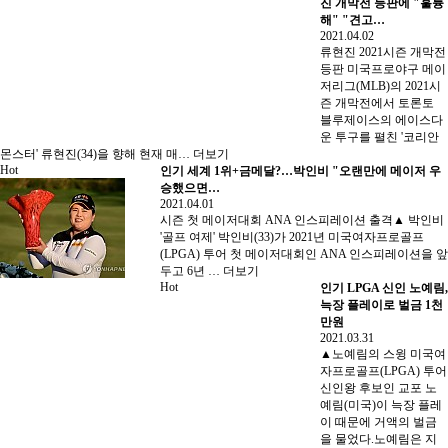
진 개막전 등판에 "훌륭
해" "견고…
2021.04.02
류현진 2021시즌 개막전
등판 미국프로야구 메이
저리그(MLB)의 2021시
즌 개막전에서 토론토
블루제이스의 에이스다
운 투구를 펼친 '코리안
몬스터' 류현진(34)을 향해 현재 매…
더보기
Hot
인기
세계 1위+금메달?…박인비 "오랜만에 메이저 우
승했으면…
2021.04.01
시즌 첫 메이저대회 ANA 인스피레이션 출격 ▲ 박인비
'골프 여제' 박인비(33)가 2021년 미국여자프로골프
(LPGA) 투어 첫 메이저대회인 ANA 인스피레이션을 앞
두고 6년 …
더보기
Hot
인기
LPGA 신인 노예림,
늑장 플레이로 벌금 1천
만원
2021.03.31
▲노예림의 스윙 미국여
자프로골프(LPGA) 투어
신인왕 후보인 교포 노
예림(미국)이 늑장 플레
이 때문에 거액의 벌금
을 물었다.노예림은 지