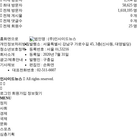
최대 방문자
58,625 명
전체 방문자
1,618,195 명
전체 게시물
0 개
전체 댓글수
0 개
전체 회원수
25 명
홈화면으로
법인명 : (주)인사이드뉴스
개인정보처리방침
발행소 : 서울특별시 강남구 가로수길 45, 3층(신사동, 대영빌딩)
청소년보호정책
등록번호 : 서울 아,53216
회사소개
등록일 : 2020년 7월 31일
광고/제휴안내
발행인 : 구충길
기사제보
편집인 : 손화연
대표전화번호 : 02-511-6607
인사이드뉴스
All rights reserved.
로그인
회원가입
정보찾기
MENU
정치
사회
경제
국제
문화
스포츠
심층기획