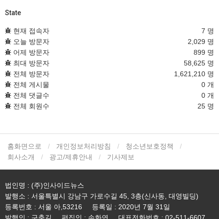
State
현재 접속자
7 명
오늘 방문자
2,029 명
어제 방문자
899 명
최대 방문자
58,625 명
전체 방문자
1,621,210 명
전체 게시물
0 개
전체 댓글수
0 개
전체 회원수
25 명
홈화면으로
개인정보처리방침
청소년보호정책
회사소개
광고/제휴안내
기사제보
법인명 : (주)인사이드뉴스
발행소 : 서울특별시 강남구 가로수길 45, 3층(신사동, 대영빌딩)
등록번호 : 서울 아,53216
등록일 : 2020년 7월 31일
발행인 : 구충길
편집인 : 손화연
대표전화번호 : 02-511-6607