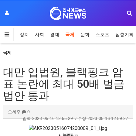
정치
사회
경제
국제
문화
스포츠
심층기획
국제
대만 입법원, 블랙핑크 암
표 논란에 최대 50배 벌금
법안 통과
오혜주
0
입력
2023-05-16 12:55:29
/ 수정
2023-05-16 12:59:27
▲ 블랙핑크