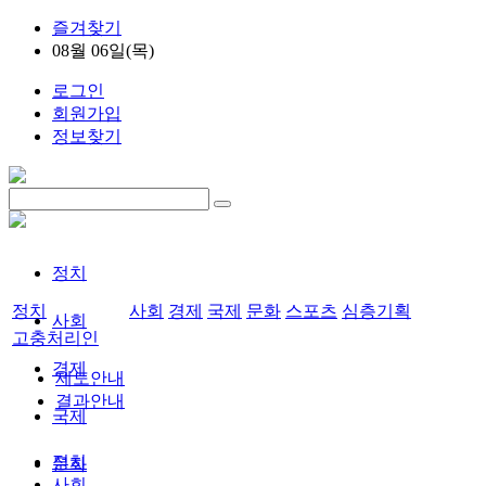
즐겨찾기
08월 06일(목)
로그인
회원가입
정보찾기
정치
정치
사회
경제
국제
문화
스포츠
심층기획
사회
고충처리인
경제
제도안내
결과안내
국제
정치
문화
사회