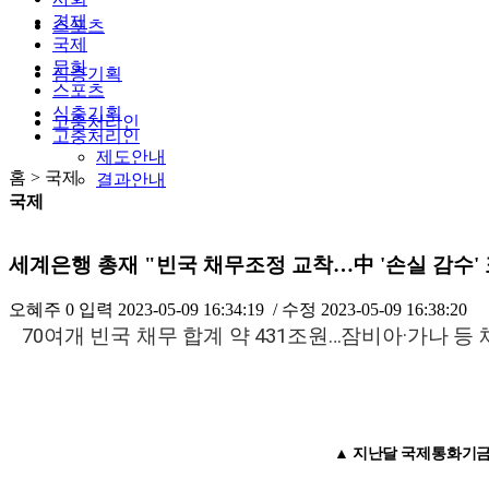
경제
스포츠
국제
문화
심층기획
스포츠
심층기획
고충처리인
고충처리인
제도안내
홈 > 국제
결과안내
국제
세계은행 총재 "빈국 채무조정 교착…中 '손실 감수' 
오혜주
0
입력
2023-05-09 16:34:19
/ 수정
2023-05-09 16:38:20
70여개 빈국 채무 합계 약 431조원…잠비아·가나 등
▲ 지난달 국제통화기금(