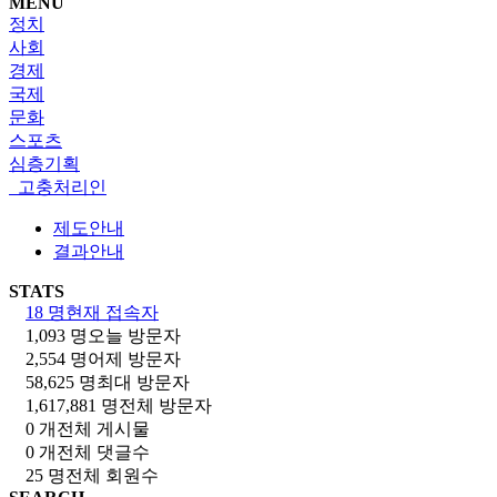
MENU
정치
사회
경제
국제
문화
스포츠
심층기획
고충처리인
제도안내
결과안내
STATS
18 명
현재 접속자
1,093 명
오늘 방문자
2,554 명
어제 방문자
58,625 명
최대 방문자
1,617,881 명
전체 방문자
0 개
전체 게시물
0 개
전체 댓글수
25 명
전체 회원수