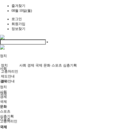
즐겨찾기
08월 10일(월)
로그인
회원가입
정보찾기
정치
정치
사회
경제
국제
문화
스포츠
심층기획
사회
고충처리인
제도안내
경제
결과안내
정치
사회
국제
경제
국제
문화
문화
스포츠
심층기획
스포츠
고충처리인
국제