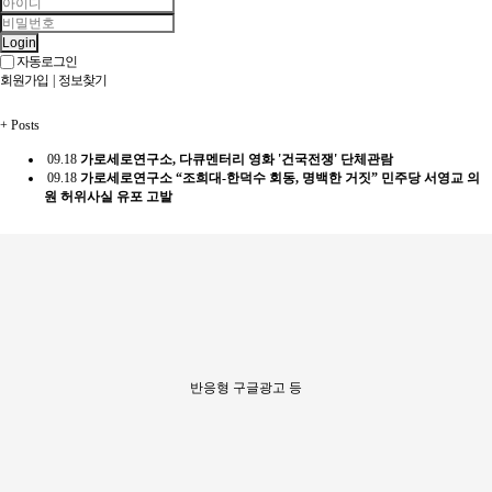
Login
자동로그인
회원가입
|
정보찾기
+
Posts
09.18
가로세로연구소, 다큐멘터리 영화 '건국전쟁' 단체관람
09.18
가로세로연구소 “조희대-한덕수 회동, 명백한 거짓” 민주당 서영교 의
원 허위사실 유포 고발
반응형 구글광고 등