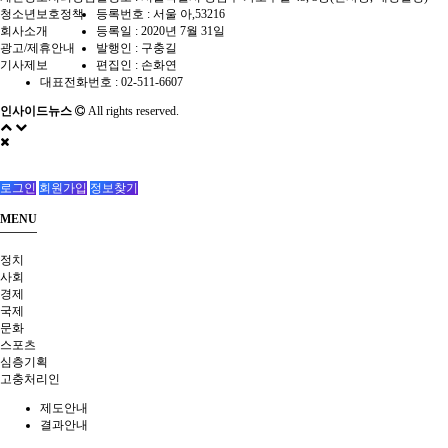
청소년보호정책
등록번호 : 서울 아,53216
회사소개
등록일 : 2020년 7월 31일
광고/제휴안내
발행인 : 구충길
기사제보
편집인 : 손화연
대표전화번호 : 02-511-6607
인사이드뉴스
All rights reserved.
로그인
회원가입
정보찾기
MENU
정치
사회
경제
국제
문화
스포츠
심층기획
고충처리인
제도안내
결과안내