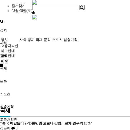
즐겨찾기
08월 08일(토)
정치
정치
사회
경제
국제
문화
스포츠
심층기획
사회
고충처리인
제도안내
경제
결과안내
국제
문화
스포츠
심층기획
국제
고충처리인
"중국 이달들어 2억5천만명 코로나 감염…전체 인구의 18%"
정은이
0