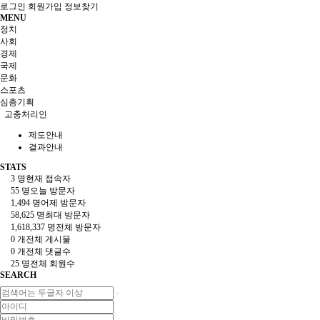
로그인
회원가입
정보찾기
MENU
정치
사회
경제
국제
문화
스포츠
심층기획
고충처리인
제도안내
결과안내
STATS
3 명
현재 접속자
55 명
오늘 방문자
1,494 명
어제 방문자
58,625 명
최대 방문자
1,618,337 명
전체 방문자
0 개
전체 게시물
0 개
전체 댓글수
25 명
전체 회원수
SEARCH