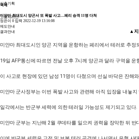
심층기획
국제
미얀마 최대도시 양곤서 또 폭발 사고…페리 승객 11명 다쳐
고충처리인
정은이
0
입력
2022-12-19 13:16:08
제도안내
▲지
결과안내
미얀마 최대도시인 양곤 지역을 운항하는 페리에서 테러로 추정되는
19일 AFP통신에 따르면 전날 오후 7시께 양곤과 달라 구역을 
이 사고로 현장에 있던 남성 11명이 다쳤으며 선실 바닥은 잔해
미얀마 군사정부는 이번 폭발 사고와 관련해 아직 입장을 내놓지 
일각에서는 반군부 세력에 의한 테러일 가능성도 제기되고 있다.
미얀마 군부는 지난해 2월 쿠데타를 일으켜 권력을 장악한 뒤 반
이에 반군부 세력은 교전 및 보복 테러 공격에 나서면서 유혈 사태