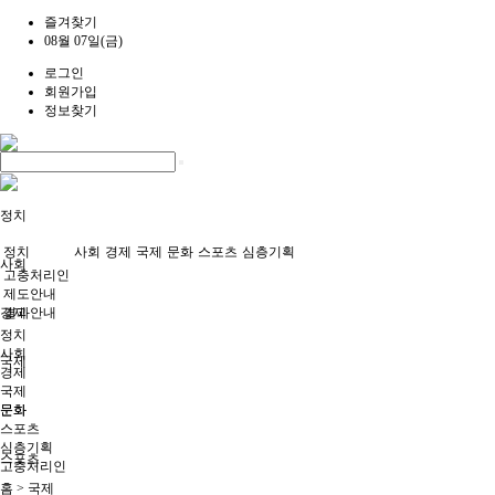
즐겨찾기
08월 07일(금)
로그인
회원가입
정보찾기
정치
정치
사회
경제
국제
문화
스포츠
심층기획
사회
고충처리인
제도안내
경제
결과안내
정치
사회
국제
경제
국제
문화
문화
스포츠
심층기획
스포츠
고충처리인
홈 > 국제