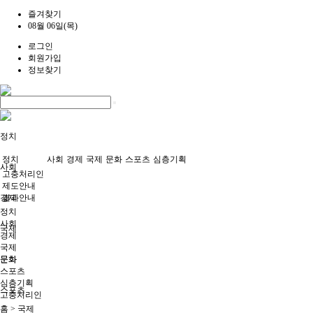
즐겨찾기
08월 06일(목)
로그인
회원가입
정보찾기
정치
정치
사회
경제
국제
문화
스포츠
심층기획
사회
고충처리인
제도안내
경제
결과안내
정치
사회
국제
경제
국제
문화
문화
스포츠
심층기획
스포츠
고충처리인
홈 > 국제