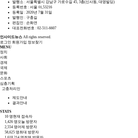
발행소 : 서울특별시 강남구 가로수길 45, 3층(신사동, 대영빌딩)
등록번호 : 서울 아,53216
등록일 : 2020년 7월 31일
발행인 : 구충길
편집인 : 손화연
대표전화번호 : 02-511-6607
인사이드뉴스
All rights reserved.
로그인
회원가입
정보찾기
MENU
정치
사회
경제
국제
문화
스포츠
심층기획
고충처리인
제도안내
결과안내
STATS
10 명
현재 접속자
1,426 명
오늘 방문자
2,554 명
어제 방문자
58,625 명
최대 방문자
1,618,214 명
전체 방문자