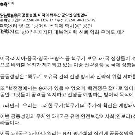
심층기획
국제
5개 핵보유국 공동성명, 미국의 핵우산 공약엔 영향없나
고충처리인
손화연
0
입력
2022-01-04 13:52:17
/ 수정
2022-01-04 13:57:49
미·중·러·영·프 "방어적 목적에 핵사용" 공언
제도안내
결과안내
핵우산도 '방어' 취지지만 대북억지력 신뢰 약화 우려도 제기
미국·러시아·중국·영국·프랑스 등 핵무기 보유 5개국 정상들이 
으로 비화할 우려가 제기되고 있는 미중 전략경쟁 등 국제 상황을
공동성명은 "핵무기 보유국 간의 전쟁 방지와 전략적 위험 저하
또 "핵전쟁에서는 승자가 있을 수 없으며, 핵전쟁은 절대로 일
동안 그것들이 공격을 억지하고 전쟁을 예방하는 방어적 목적에 
그러면서 "우리는 그러한 무기(핵무기)의 추가적 확산은 예방돼
이번 공동성명의 주체인 5개국은 유엔 안전보장이사회(안보리) 상
라들이다.
이들 5개국은 5년마다 열리는 NPT 평가회의 직전에 공동성명을