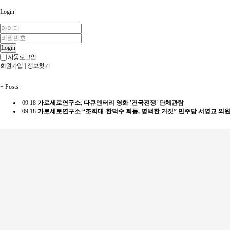
Login
Login
자동로그인
회원가입
|
정보찾기
+
Posts
09.18
가로세로연구소, 다큐멘터리 영화 '건국전쟁' 단체관람
09.18
가로세로연구소 “조희대-한덕수 회동, 명백한 거짓” 민주당 서영교 의