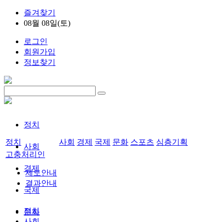
즐겨찾기
08월 08일(토)
로그인
회원가입
정보찾기
정치
정치
사회
경제
국제
문화
스포츠
심층기획
사회
고충처리인
경제
제도안내
결과안내
국제
정치
문화
사회