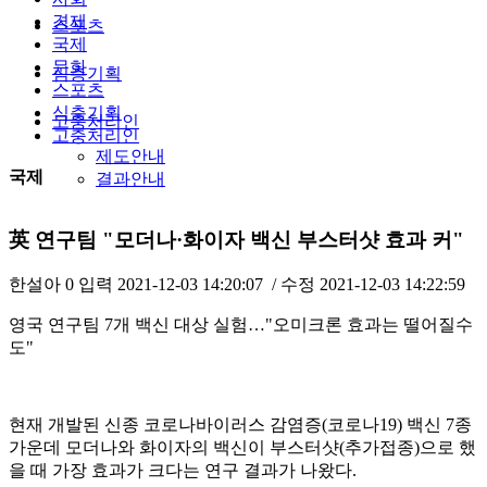
경제
스포츠
국제
문화
심층기획
스포츠
심층기획
고충처리인
고충처리인
제도안내
국제
결과안내
英 연구팀 "모더나·화이자 백신 부스터샷 효과 커"
한설아
0
입력
2021-12-03 14:20:07
/ 수정
2021-12-03 14:22:59
영국 연구팀 7개 백신 대상 실험…"오미크론 효과는 떨어질수
도"
현재 개발된 신종 코로나바이러스 감염증(코로나19) 백신 7종
가운데 모더나와 화이자의 백신이 부스터샷(추가접종)으로 했
을 때 가장 효과가 크다는 연구 결과가 나왔다.