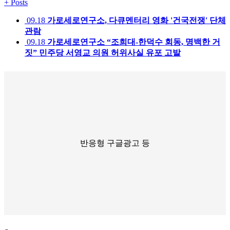
+
Posts
09.18
가로세로연구소, 다큐멘터리 영화 '건국전쟁' 단체
관람
09.18
가로세로연구소 “조희대-한덕수 회동, 명백한 거
짓” 민주당 서영교 의원 허위사실 유포 고발
반응형 구글광고 등