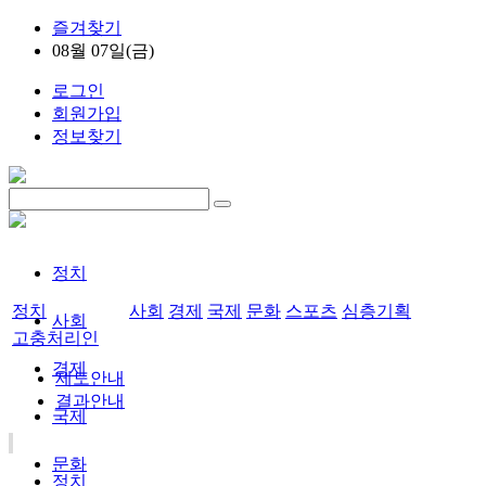
즐겨찾기
08월 07일(금)
로그인
회원가입
정보찾기
정치
정치
사회
경제
국제
문화
스포츠
심층기획
사회
고충처리인
경제
제도안내
결과안내
국제
문화
정치