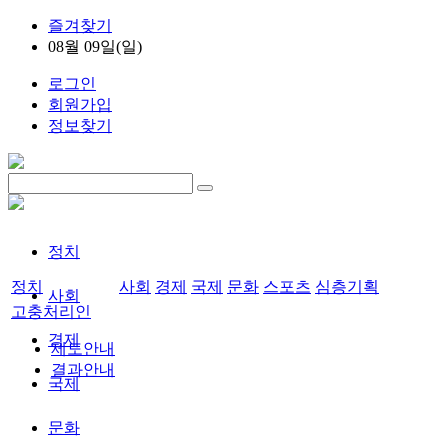
즐겨찾기
08월 09일(일)
로그인
회원가입
정보찾기
정치
정치
사회
경제
국제
문화
스포츠
심층기획
사회
고충처리인
경제
제도안내
결과안내
국제
문화