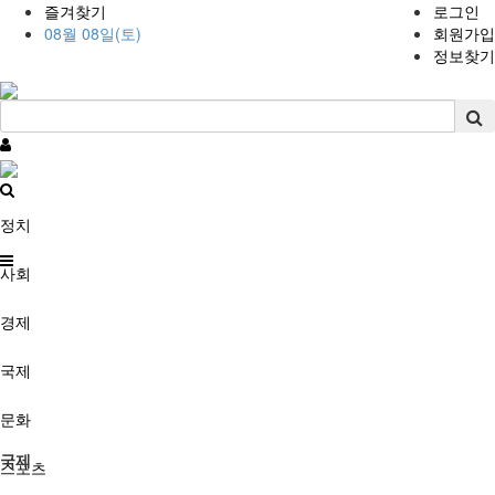
즐겨찾기
로그인
08월 08일(토)
회원가입
정보찾기
정치
사회
경제
국제
문화
국제
스포츠