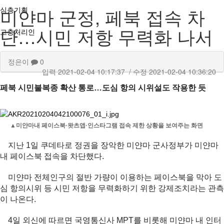
미얀마 군정, 페북 접속 차
심층기획
단…시민 저항 무력화 나서
고충처리인
정은이
0
입력
2021-02-04 10:17:37
/ 수정
2021-02-04 10:36:20
페북 시민불복종 확산 통로…도심 항의 시위설도 작용한 듯
▲미얀마내 페이스북·왓츠앱·인스타그램 접속 제한 상황을 보여주는 화면
지난 1일 쿠데타로 정권을 장악한 미얀마 군사정부가 미얀마
내 페이스북 접속을 차단했다.
미얀마 전체인구의 절반 가량이 이용하는 페이스북을 막아 도
심 항의시위 등 시민 저항을 무력화하기 위한 강제조치라는 관측
이 나온다.
4일 외신에 따르면 국영통신사 MPT를 비롯해 미얀마 내 인터