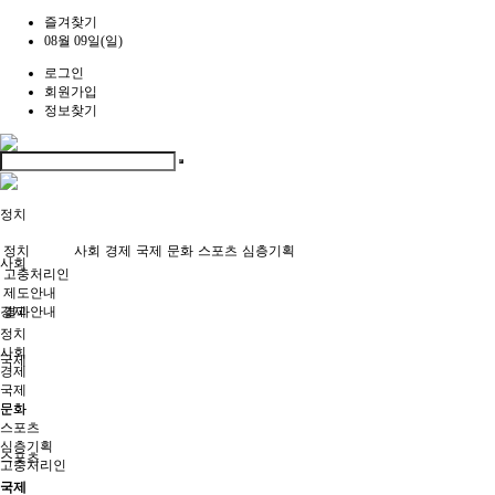
즐겨찾기
08월 09일(일)
로그인
회원가입
정보찾기
정치
정치
사회
경제
국제
문화
스포츠
심층기획
사회
고충처리인
제도안내
경제
결과안내
정치
사회
국제
경제
국제
문화
문화
스포츠
심층기획
스포츠
고충처리인
국제