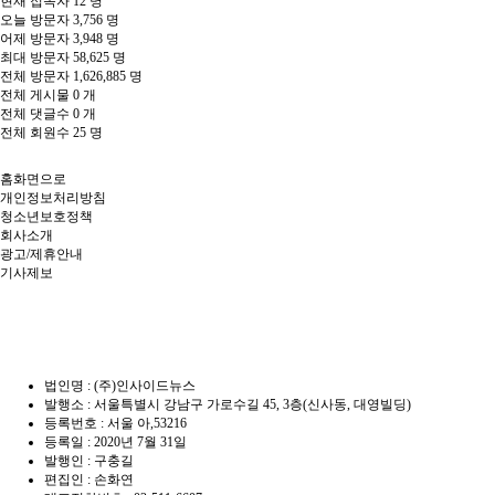
현재 접속자
12 명
오늘 방문자
3,756 명
어제 방문자
3,948 명
최대 방문자
58,625 명
전체 방문자
1,626,885 명
전체 게시물
0 개
전체 댓글수
0 개
전체 회원수
25 명
홈화면으로
개인정보처리방침
청소년보호정책
회사소개
광고/제휴안내
기사제보
법인명 : (주)인사이드뉴스
발행소 : 서울특별시 강남구 가로수길 45, 3층(신사동, 대영빌딩)
등록번호 : 서울 아,53216
등록일 : 2020년 7월 31일
발행인 : 구충길
편집인 : 손화연