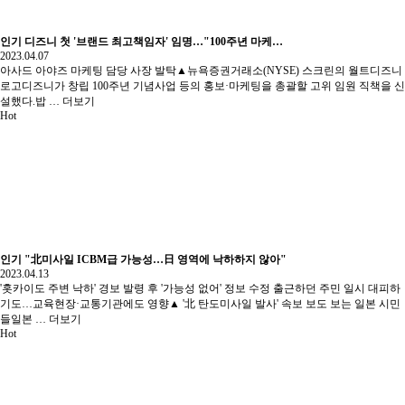
인기
디즈니 첫 '브랜드 최고책임자' 임명…"100주년 마케…
2023.04.07
아사드 아야즈 마케팅 담당 사장 발탁▲뉴욕증권거래소(NYSE) 스크린의 월트디즈니
로고​디즈니가 창립 100주년 기념사업 등의 홍보·마케팅을 총괄할 고위 임원 직책을 신
설했다.밥 …
더보기
Hot
인기
"北미사일 ICBM급 가능성…日 영역에 낙하하지 않아"
2023.04.13
'홋카이도 주변 낙하' 경보 발령 후 '가능성 없어' 정보 수정 출근하던 주민 일시 대피하
기도…교육현장·교통기관에도 영향▲ '北 탄도미사일 발사' 속보 보도 보는 일본 시민
들일본 …
더보기
Hot