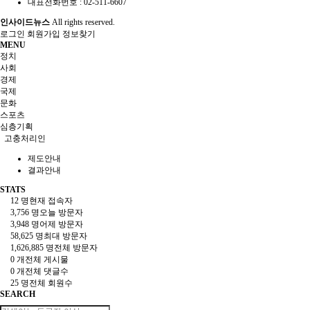
대표전화번호 : 02-511-6607
인사이드뉴스
All rights reserved.
로그인
회원가입
정보찾기
MENU
정치
사회
경제
국제
문화
스포츠
심층기획
고충처리인
제도안내
결과안내
STATS
12 명
현재 접속자
3,756 명
오늘 방문자
3,948 명
어제 방문자
58,625 명
최대 방문자
1,626,885 명
전체 방문자
0 개
전체 게시물
0 개
전체 댓글수
25 명
전체 회원수
SEARCH