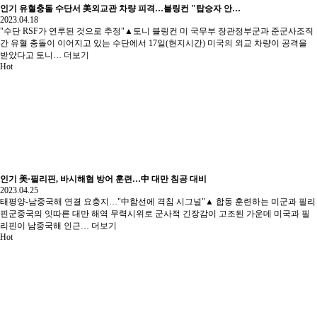
인기
유혈충돌 수단서 美외교관 차량 피격…블링컨 "탑승자 안…
2023.04.18
"수단 RSF가 연루된 것으로 추정"▲토니 블링컨 미 국무부 장관정부군과 준군사조직
간 유혈 충돌이 이어지고 있는 수단에서 17일(현지시간) 미국의 외교 차량이 공격을
받았다고 토니…
더보기
Hot
인기
美·필리핀, 바시해협 방어 훈련…中 대만 침공 대비
2023.04.25
태평양-남중국해 연결 요충지…"中함선에 격침 시그널"▲ 합동 훈련하는 미군과 필리
핀군중국의 잇따른 대만 해역 무력시위로 군사적 긴장감이 고조된 가운데 미국과 필
리핀이 남중국해 인근…
더보기
Hot