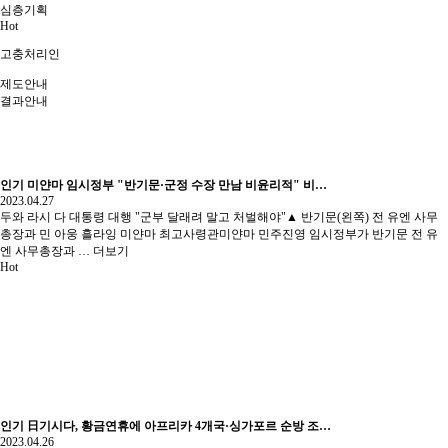
심층기획
Hot
고충처리인
제도안내
결과안내
인기
미얀마 임시정부 "반기문·군정 수장 만남 비윤리적" 비…
2023.04.27
두와 라시 다 대통령 대행 "군부 달래려 말고 처벌해야"▲ 반기문(왼쪽) 전 유엔 사무
총장과 민 아웅 흘라잉 미얀마 최고사령관미얀마 민주진영 임시정부가 반기문 전 유
엔 사무총장과 …
더보기
Hot
인기
日기시다, 황금연휴에 아프리카 4개국·싱가포르 순방 조…
2023.04.26