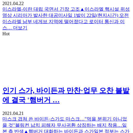
2021.04.22
이스라엘-이란 대립 국면서 긴장 고조▲이스라엘 핵시설 위성
영상 시리아가 발사한 대공미사일 1발이 22일(현지시간) 오전
이스라엘 남부 네게브 지역에 떨어졌다고 로이터 통신과 이
스…
더보기
Hot
인기
스가, 바이든과 만찬·업무 오찬 불발
에 결국 '햄버거 …
2021.04.21
마스크 겹쳐 쓴 바이든·스가도 마스크…"먹을 분위기 아니었
을 것"블링컨 납치 피해자 무사귀환 상징하는 배지 착용…일
본 측 반색▲햄버거 대화하는 바이든과 스가일본 정부는 스가