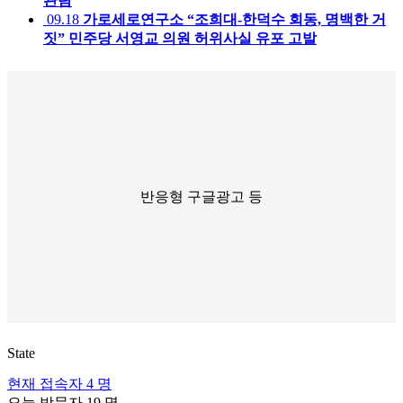
관람
09.18
가로세로연구소 “조희대-한덕수 회동, 명백한 거
짓” 민주당 서영교 의원 허위사실 유포 고발
반응형 구글광고 등
State
현재 접속자
4 명
오늘 방문자
19 명