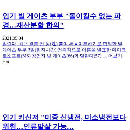
인기
빌 게이츠 부부 "돌이킬수 없는 파
경…재산분할 합의"
2021.05.04
멀린다, 최근 결혼 전 성(姓) 붙여 써▲이혼하기로 합의한 빌
게이츠 부부 3일(현지시간) 전격적으로 이혼을 발표한 마이크
로소프트(MS) 창업자 빌 게이츠(66)와 멀린다(57) …
더보기
Hot
인기
키신저 "미중 신냉전, 미소냉전보다
위험…인류말살 가능…