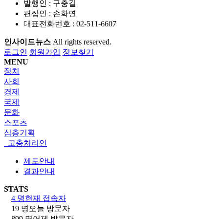
발행인 : 구충길
편집인 : 손화연
대표전화번호 : 02-511-6607
인사이드뉴스
All rights reserved.
로그인
회원가입
정보찾기
MENU
정치
사회
경제
국제
문화
스포츠
심층기획
고충처리인
제도안내
결과안내
STATS
4 명
현재 접속자
19 명
오늘 방문자
899 명
어제 방문자