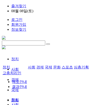
즐겨찾기
08월 08일(토)
로그인
회원가입
정보찾기
정치
정치
사회
경제
국제
문화
스포츠
심층기획
사회
고충처리인
경제
제도안내
결과안내
국제
정치
문화
사회