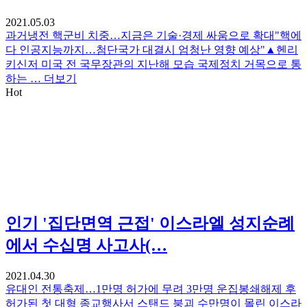
2021.05.03
과거냉전 핵군비 치중…지금은 기술·경제 싸움으로 확대"핵에
다 인공지능까지…첨단국가 대결시 엄청난 영향 예상"▲헨리
키신저 미국 전 국무장관의 지난해 모습 국제정치 거목으로 통
하는 …
더보기
Hot
인기
'집단면역 근접' 이스라엘 성지순례
에서 수십명 사고사(…
2021.04.30
유대인 전통축제…1만명 허가에 무려 3만명 운집봉쇄해제 후
허가된 첫 대형 종교행사서 스탠드 붕괴 수만명이 몰린 이스라