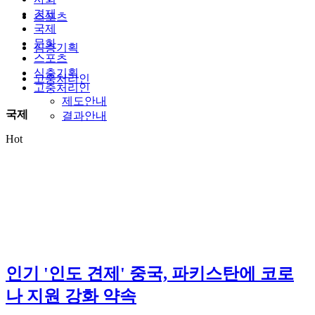
경제
스포츠
국제
문화
심층기획
스포츠
심층기획
고충처리인
고충처리인
제도안내
국제
결과안내
Hot
인기
'인도 견제' 중국, 파키스탄에 코로
나 지원 강화 약속