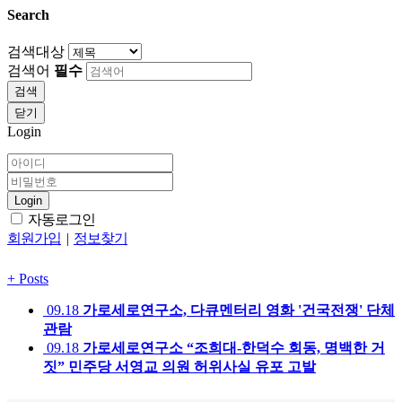
Search
검색대상
검색어
필수
검색
닫기
Login
Login
자동로그인
회원가입
|
정보찾기
+
Posts
09.18
가로세로연구소, 다큐멘터리 영화 '건국전쟁' 단체
관람
09.18
가로세로연구소 “조희대-한덕수 회동, 명백한 거
짓” 민주당 서영교 의원 허위사실 유포 고발