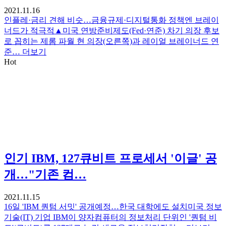
2021.11.16
인플레·금리 견해 비슷…금융규제·디지털통화 정책엔 브레이
너드가 적극적▲미국 연방준비제도(Fed·연준) 차기 의장 후보
로 꼽히는 제롬 파월 현 의장(오른쪽)과 레이얼 브레이너드 연
준…
더보기
Hot
인기
IBM, 127큐비트 프로세서 '이글' 공
개…"기존 컴…
2021.11.15
16일 'IBM 퀀텀 서밋' 공개예정…한국 대학에도 설치미국 정보
기술(IT) 기업 IBM이 양자컴퓨터의 정보처리 단위인 '퀀텀 비