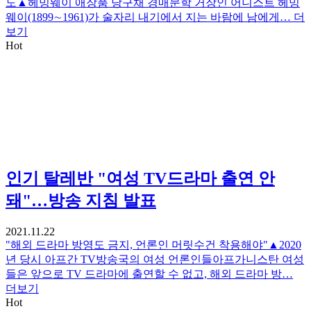
도▲헤밍웨이 애장품 당구채 경매문학 거장인 어니스트 헤밍
웨이(1899∼1961)가 술자리 내기에서 지는 바람에 남에게…
더
보기
Hot
인기
탈레반 "여성 TV드라마 출연 안
돼"…방송 지침 발표
2021.11.22
"해외 드라마 방영도 금지, 언론인 머릿수건 착용해야"▲2020
년 당시 아프간 TV방송국의 여성 언론인들아프가니스탄 여성
들은 앞으로 TV 드라마에 출연할 수 없고, 해외 드라마 방…
더보기
Hot