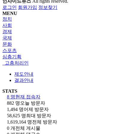
인사이드뉴스
All rights reserved.
로그인
회원가입
정보찾기
MENU
정치
사회
경제
국제
문화
스포츠
심층기획
고충처리인
제도안내
결과안내
STATS
8 명
현재 접속자
882 명
오늘 방문자
1,494 명
어제 방문자
58,625 명
최대 방문자
1,619,164 명
전체 방문자
0 개
전체 게시물