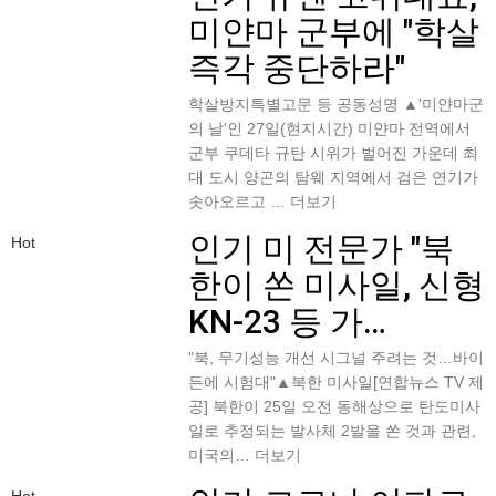
미얀마 군부에 "학살
즉각 중단하라"
학살방지특별고문 등 공동성명 ▲'미얀마군
의 날'인 27일(현지시간) 미얀마 전역에서
군부 쿠데타 규탄 시위가 벌어진 가운데 최
대 도시 양곤의 탐웨 지역에서 검은 연기가
솟아오르고 …
더보기
인기
미 전문가 "북
Hot
한이 쏜 미사일, 신형
KN-23 등 가…
"북, 무기성능 개선 시그널 주려는 것…바이
든에 시험대"▲북한 미사일[연합뉴스 TV 제
공] 북한이 25일 오전 동해상으로 탄도미사
일로 추정되는 발사체 2발을 쏜 것과 관련,
미국의…
더보기