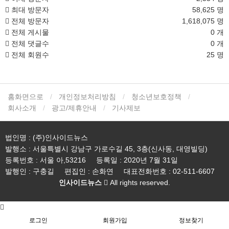
최대 방문자
58,625 명
전체 방문자
1,618,075 명
전체 게시물
0 개
전체 댓글수
0 개
전체 회원수
25 명
홈화면으로
개인정보처리방침
청소년보호정책
회사소개
광고/제휴안내
기사제보
법인명 : (주)인사이드뉴스
발행소 : 서울특별시 강남구 가로수길 45, 3층(신사동, 대영빌딩)
등록번호 : 서울 아,53216
등록일 : 2020년 7월 31일
발행인 : 구충길
편집인 : 손화연
대표전화번호 : 02-511-6607
인사이드뉴스
All rights reserved.
로그인
회원가입
정보찾기