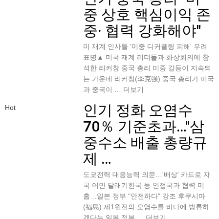
중 상호 핵심이익 존
중· 협력 강화해야"
미 재계 인사들 '미중 디커플링 피해' 우려
표명▲ 미국 재계 리더들과 화상회의에 참
석한 리커창 중국 총리 미중 갈등이 지속되
는 가운데 리커창(李克强) 중국 총리가 미국
과 중국이 …
더보기
인기
정화 오염수
Hot
70％ 기준초과…"삼
중수소 배출 총량규
제 …
도쿄전력 대응능력 의문…'배상' 카드로 자
국 어민 달래기한국 등 인접국과 협력 미
흡…일본 정부 "안전하다" 강조 후쿠시마
(福島) 제1원전의 오염수를 바다에 방류하
겠다는 일본 정부 …
더보기