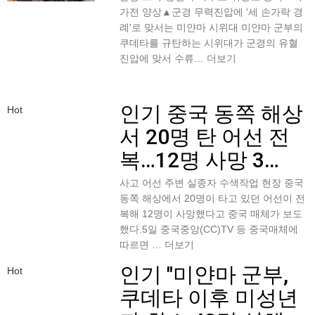
가전 양상▲군경 무력진압에 '세 손가락 경
례'로 맞서는 미얀마 시위대 미얀마 군부의
쿠데타를 규탄하는 시위대가 군경의 유혈
진압에 맞서 수류…
더보기
인기
중국 동쪽 해상
Hot
서 20명 탄 어선 전
복…12명 사망 3…
사고 어선 주변 실종자 수색작업 현장 중국
동쪽 해상에서 20명이 타고 있던 어선이 전
복해 12명이 사망했다고 중국 매체가 보도
했다.5일 중국중앙(CC)TV 등 중국매체에
따르면 …
더보기
인기
"미얀마 군부,
Hot
쿠데타 이후 미성년