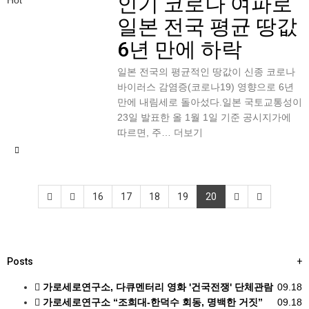
인기
코로나 여파로
Hot
일본 전국 평균 땅값
6년 만에 하락
일본 전국의 평균적인 땅값이 신종 코로나
바이러스 감염증(코로나19) 영향으로 6년
만에 내림세로 돌아섰다.일본 국토교통성이
23일 발표한 올 1월 1일 기준 공시지가에
따르면, 주…
더보기
16
17
18
19
20
Posts
+
가로세로연구소, 다큐멘터리 영화 '건국전쟁' 단체관람
09.18
가로세로연구소 “조희대-한덕수 회동, 명백한 거짓”
09.18