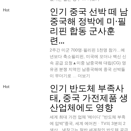
인기
중국 선박 떼 남
Hot
중국해 정박에 미·필
리핀 합동 군사훈
련…
2주간 미군 700명·필리핀 1천명 참가…예
년보다 축소필리핀, 미국에 모더나 백신 신
속 공급 요청▲미중 남중국해 대립(CG) 영
유권 분쟁 지역인 남중국해에 중국 선박들
이 무더기로 …
더보기
인기
반도체 부족사
Hot
태, 중국 가전제품 생
산업체에도 영향
세계 최대 가전 업체 '메이디' "반도체 부족
에 압박"중국, 세계 에어컨ㆍTV의 3분의 2
생산…냉장고는 절반 세계적인 반도체 공급