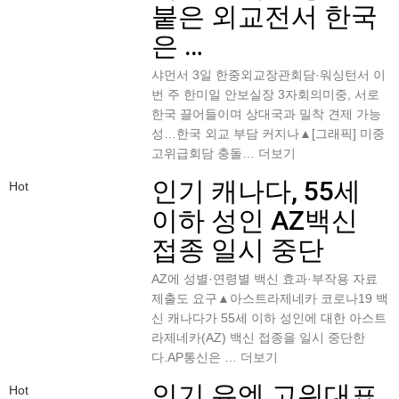
붙은 외교전서 한국
은 …
샤먼서 3일 한중외교장관회담·워싱턴서 이
번 주 한미일 안보실장 3자회의미중, 서로
한국 끌어들이며 상대국과 밀착 견제 가능
성…한국 외교 부담 커지나▲[그래픽] 미중
고위급회담 충돌…
더보기
인기
캐나다, 55세
Hot
이하 성인 AZ백신
접종 일시 중단
AZ에 성별·연령별 백신 효과·부작용 자료
제출도 요구▲아스트라제네카 코로나19 백
신 캐나다가 55세 이하 성인에 대한 아스트
라제네카(AZ) 백신 접종을 일시 중단한
다.AP통신은 …
더보기
인기
유엔 고위대표,
Hot