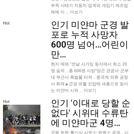
부족 사태가 자동차 업계와 게임기 제조업
체에 이…
더보기
인기
미얀마 군경 발
Hot
포로 누적 사망자
600명 넘어…어린이
만…
현지 매체 "전날 사가잉 등지에서 최소 20
명 숨져…총 606명 사망"양곤 관공서·군부
대 부근서 폭발물 터져…중국계 의류 공장
서 화재▲군경 유혈 진압에 새총으로 맞서
는 미얀마 시위…
더보기
인기
'이대로 당할 순
Hot
없다' 시위대 수류탄
에 미얀마군 4명…
군용 트럭·통신사 사무소·위병소 공격…시