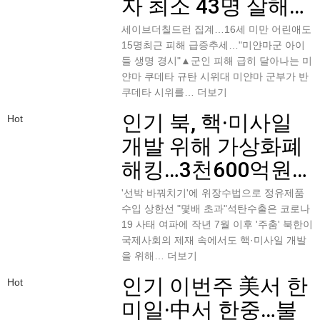
자 최소 43명 살해…
세이브더칠드런 집계…16세 미만 어린애도
15명최근 피해 급증추세…"미얀마군 아이
들 생명 경시"▲군인 피해 급히 달아나는 미
얀마 쿠데타 규탄 시위대 미얀마 군부가 반
쿠데타 시위를…
더보기
인기
북, 핵·미사일
Hot
개발 위해 가상화폐
해킹…3천600억원…
'선박 바꿔치기'에 위장수법으로 정유제품
수입 상한선 "몇배 초과"석탄수출은 코로나
19 사태 여파에 작년 7월 이후 '주춤' 북한이
국제사회의 제재 속에서도 핵·미사일 개발
을 위해…
더보기
인기
이번주 美서 한
Hot
미일·中서 한중…불