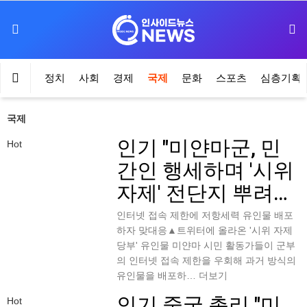
정치
사회
경제
국제
문화
스포츠
심층기획
국제
인기
"미얀마군, 민
Hot
간인 행세하며 '시위
자제' 전단지 뿌려…
인터넷 접속 제한에 저항세력 유인물 배포
하자 맞대응▲트위터에 올라온 '시위 자제
당부' 유인물 미얀마 시민 활동가들이 군부
의 인터넷 접속 제한을 우회해 과거 방식의
유인물을 배포하…
더보기
인기
중국 총리 "미
Hot