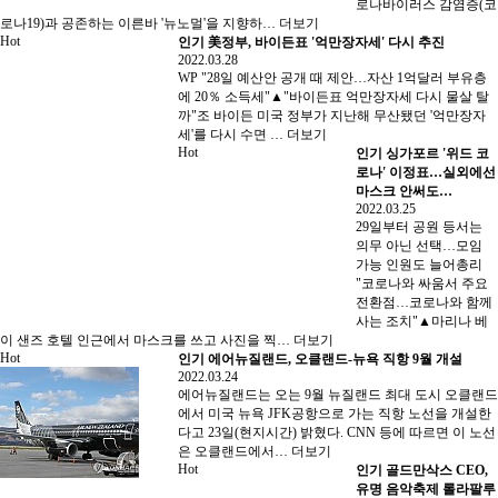
로나바이러스 감염증(코
로나19)과 공존하는 이른바 '뉴노멀'을 지향하…
더보기
Hot
인기
美정부, 바이든표 '억만장자세' 다시 추진
2022.03.28
WP "28일 예산안 공개 때 제안…자산 1억달러 부유층
에 20％ 소득세"▲"바이든표 억만장자세 다시 물살 탈
까"조 바이든 미국 정부가 지난해 무산됐던 '억만장자
세'를 다시 수면 …
더보기
Hot
인기
싱가포르 '위드 코
로나' 이정표…실외에선
마스크 안써도…
2022.03.25
29일부터 공원 등서는
의무 아닌 선택…모임
가능 인원도 늘어총리
"코로나와 싸움서 주요
전환점…코로나와 함께
사는 조치"▲마리나 베
이 샌즈 호텔 인근에서 마스크를 쓰고 사진을 찍…
더보기
Hot
인기
에어뉴질랜드, 오클랜드-뉴욕 직항 9월 개설
2022.03.24
에어뉴질랜드는 오는 9월 뉴질랜드 최대 도시 오클랜드
에서 미국 뉴욕 JFK공항으로 가는 직항 노선을 개설한
다고 23일(현지시간) 밝혔다. CNN 등에 따르면 이 노선
은 오클랜드에서…
더보기
Hot
인기
골드만삭스 CEO,
유명 음악축제 롤라팔루