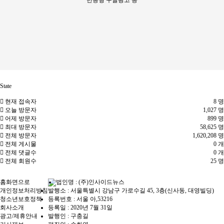
반응형 구글광고 등
State
현재 접속자
8 명
오늘 방문자
1,027 명
어제 방문자
899 명
최대 방문자
58,625 명
전체 방문자
1,620,208 명
전체 게시물
0 개
전체 댓글수
0 개
전체 회원수
25 명
홈화면으로
법인명 : (주)인사이드뉴스
개인정보처리방침
발행소 : 서울특별시 강남구 가로수길 45, 3층(신사동, 대영빌딩)
청소년보호정책
등록번호 : 서울 아,53216
회사소개
등록일 : 2020년 7월 31일
광고/제휴안내
발행인 : 구충길