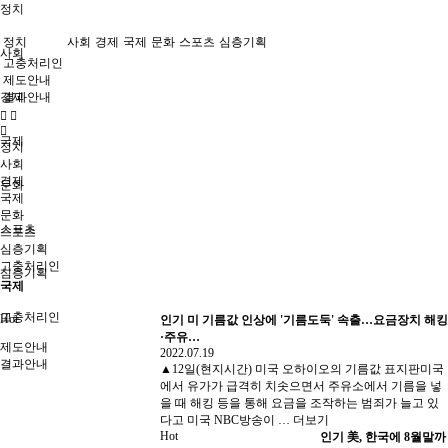
정치
정치
사회
경제
국제
문화
스포츠
심층기획
사회
고충처리인
제도안내
경제
결과안내
국제
정치
사회
경제
문화
국제
문화
스포츠
스포츠
심층기획
고충처리인
심층기획
국제
고충처리인
Hot
인기
미 기름값 인상에 '기름도둑' 속출…요금장치 해킹
·주유…
제도안내
2022.07.19
결과안내
▲12일(현지시간) 미국 오하이오의 기름값 표지판미국
에서 유가가 급격히 치솟으면서 주유소에서 기름을 넣
을 때 해킹 등을 통해 요금을 조작하는 범죄가 늘고 있
다고 미국 NBC방송이 …
더보기
Hot
인기
美, 한국에 8월말까