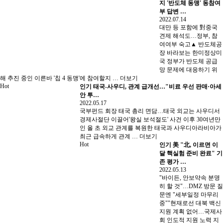
지 '반도체 동맹' 동참여
부 답변 …
2022.07.14
대만 등 포함에 對중국
견제 해석도…정부, 참
여여부 숙고▲ 반도체공
장 바라보는 한미정상미
국 정부가 반도체 공급
망 문제에 대응하기 위
해 추진 중인 이른바 '칩 4 동맹'에 참여할지 …
더보기
Hot
인기
태국-사우디, 관계 급개선…"비료 우선 판매·아세
안 투…
2022.05.17
국부펀드 회장 태국 총리 면담…태국 외교는 사우디서
경제사절단 이끌어'왕실 보석절도' 사건 이후 30여년만
인 올 초 외교 관계를 복원한 태국과 사우디아라비아가
최근 급속하게 관계 …
더보기
Hot
인기
美 "北, 이르면 이
달 핵실험 준비 완료" 기
존 평가 …
2022.05.13
"바이든, 안보약속 분명
히 할 것"…DMZ 방문 질
문엔 "세부일정 마무리
중""현재로선 대북 백신
지원 계획 없어…국제사
회 인도적 지원 노력 지