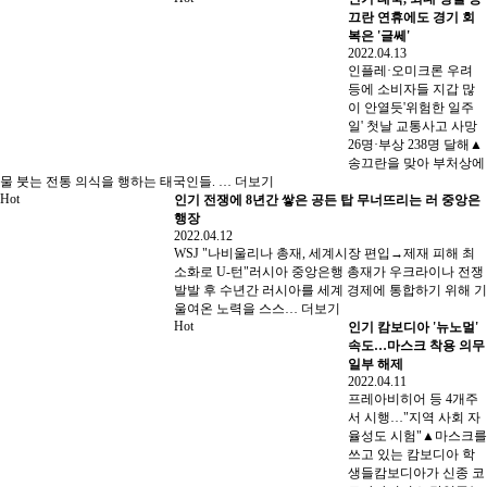
끄란 연휴에도 경기 회
복은 '글쎄'
2022.04.13
인플레·오미크론 우려
등에 소비자들 지갑 많
이 안열듯'위험한 일주
일' 첫날 교통사고 사망
26명·부상 238명 달해▲
송끄란을 맞아 부처상에
물 붓는 전통 의식을 행하는 태국인들. …
더보기
Hot
인기
전쟁에 8년간 쌓은 공든 탑 무너뜨리는 러 중앙은
행장
2022.04.12
WSJ "나비울리나 총재, 세계시장 편입→제재 피해 최
소화로 U-턴"러시아 중앙은행 총재가 우크라이나 전쟁
발발 후 수년간 러시아를 세계 경제에 통합하기 위해 기
울여온 노력을 스스…
더보기
Hot
인기
캄보디아 '뉴노멀'
속도…마스크 착용 의무
일부 해제
2022.04.11
프레아비히어 등 4개주
서 시행…"지역 사회 자
율성도 시험"▲마스크를
쓰고 있는 캄보디아 학
생들캄보디아가 신종 코