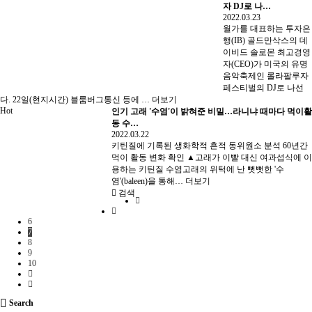
자 DJ로 나…
2022.03.23
월가를 대표하는 투자은
행(IB) 골드만삭스의 데
이비드 솔로몬 최고경영
자(CEO)가 미국의 유명
음악축제인 롤라팔루자
페스티벌의 DJ로 나선
다. 22일(현지시간) 블룸버그통신 등에 …
더보기
Hot
인기
고래 '수염'이 밝혀준 비밀…라니냐 때마다 먹이활
동 수…
2022.03.22
키틴질에 기록된 생화학적 흔적 동위원소 분석 60년간
먹이 활동 변화 확인 ▲고래가 이빨 대신 여과섭식에 이
용하는 키틴질 수염고래의 위턱에 난 뻣뻣한 '수
염'(baleen)을 통해…
더보기
검색
6
7
8
9
10
Search