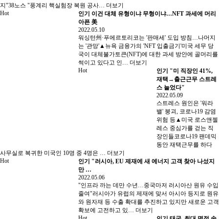
지"38노스 "풍계리 핵실험장 복원 공사…
더보기
Hot
인기
이건 대체 유형이냐 무형이냐…NFT 과세에 머리
아픈 美
2022.05.10
워싱턴州·푸에르토리코는 '판매세' 도입 방침…나머지
는 '관망'▲뉴욕 금융가의 'NFT 입출금기'미국 세무 당
국이 대체불가토큰(NFT)에 대한 과세 방안에 골머리를
썩이고 있다고 인…
더보기
Hot
인기
"미 직장인 41%,
재택→출근근무 스트레
스 늘었다"
2022.05.09
스트레스 원인은 '워라
밸' 붕괴, 코로나19 감염
위험 등▲미국 로스앤젤
레스 중심가를 걷는 직
장인들코로나19 팬데믹
동안 재택근무를 하다
사무실로 복귀한 미국인 10명 중 4명은 …
더보기
Hot
인기
"러시아, EU 제재에 새 에너지 고객 찾아 나섰지
만 …
2022.05.06
"인프라 까는 데만 수년…중국마저 러시아산 원유 수입
줄여"러시아가 유럽의 제재에 맞서 아시아 등지로 원유
와 원자재 등 수출 확대를 추진하고 있지만 새로운 고객
확보에 고전하고 있…
더보기
Hot
인기
태국, 최대 명절 송