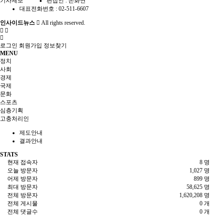
기사제보
편집인 : 손화연
대표전화번호 : 02-511-6607
인사이드뉴스
All rights reserved.
로그인
회원가입
정보찾기
MENU
정치
사회
경제
국제
문화
스포츠
심층기획
고충처리인
제도안내
결과안내
STATS
현재 접속자
8 명
오늘 방문자
1,027 명
어제 방문자
899 명
최대 방문자
58,625 명
전체 방문자
1,620,208 명
전체 게시물
0 개
전체 댓글수
0 개