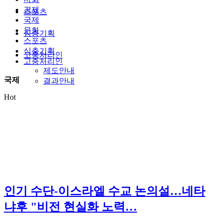
경제
스포츠
국제
문화
심층기획
스포츠
심층기획
고충처리인
고충처리인
제도안내
국제
결과안내
Hot
인기
수단-이스라엘 수교 논의설…네타
냐후 "비전 현실화 노력…