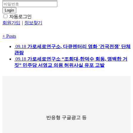
Login
자동로그인
회원가입
|
정보찾기
+
Posts
09.18
가로세로연구소, 다큐멘터리 영화 '건국전쟁' 단체
관람
09.18
가로세로연구소 “조희대-한덕수 회동, 명백한 거
짓” 민주당 서영교 의원 허위사실 유포 고발
반응형 구글광고 등