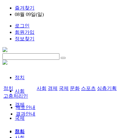
즐겨찾기
08월 09일(일)
로그인
회원가입
정보찾기
정치
정치
사회
경제
국제
문화
스포츠
심층기획
사회
고충처리인
경제
제도안내
결과안내
국제
정치
문화
사회