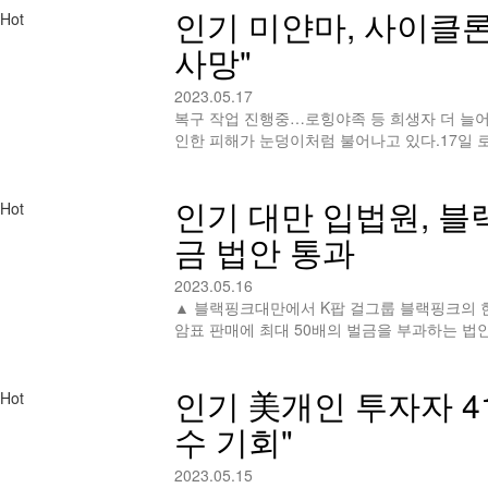
인기
미얀마, 사이클론
Hot
사망"
2023.05.17
복구 작업 진행중…로힝야족 등 희생자 더 늘
인한 피해가 눈덩이처럼 불어나고 있다.17일
인기
대만 입법원, 블
Hot
금 법안 통과
2023.05.16
▲ 블랙핑크대만에서 K팝 걸그룹 블랙핑크의 
암표 판매에 최대 50배의 벌금을 부과하는 법
인기
美개인 투자자 4
Hot
수 기회"
2023.05.15