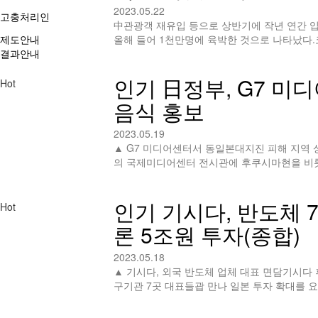
2023.05.22
고충처리인
中관광객 재유입 등으로 상반기에 작년 연간 
제도안내
올해 들어 1천만명에 육박한 것으로 나타났다.
결과안내
인기
日정부, G7 미
Hot
음식 홍보
2023.05.19
▲ G7 미디어센터서 동일본대지진 피해 지역 
의 국제미디어센터 전시관에 후쿠시마현을 비
인기
기시다, 반도체 
Hot
론 5조원 투자(종합)
2023.05.18
▲ 기시다, 외국 반도체 업체 대표 면담기시다 후
구기관 7곳 대표들괍 만나 일본 투자 확대를 