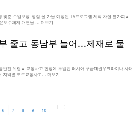
 맞춘 수입보장' 쟁점 올 가을 예정된 TV프로그램 제작 차질 불가피▲
맞은보수체계 개편을 …
더보기
서부 줄고 동남부 늘어…제재로 물
 교통안전 위협▲ 교통사고 현장에 투입된 러시아 구급대원우크라이나 사태
면서 지역별 도로교통사고…
더보기
6
7
8
9
10