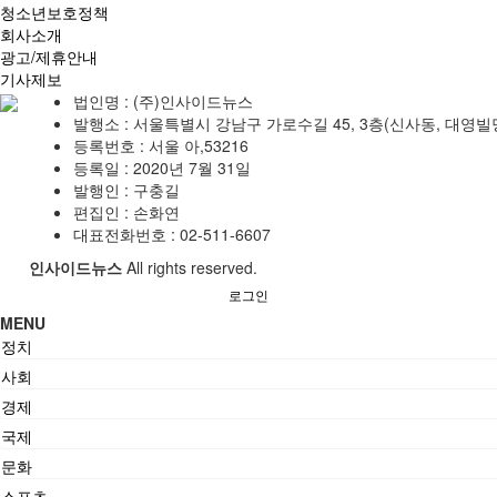
청소년보호정책
회사소개
광고/제휴안내
기사제보
법인명 : (주)인사이드뉴스
발행소 : 서울특별시 강남구 가로수길 45, 3층(신사동, 대영빌
등록번호 : 서울 아,53216
등록일 : 2020년 7월 31일
발행인 : 구충길
편집인 : 손화연
대표전화번호 : 02-511-6607
인사이드뉴스
All rights reserved.
로그인
MENU
정치
사회
경제
국제
문화
스포츠