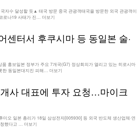
입국자수 달성할 듯▲ 태국 방문 중국 관광객태국을 방문한 외국 관광객이
코로나19 사태가 진…
더보기
디어센터서 후쿠시마 등 동일본 술·
상품 홍보일본 정부가 주요 7개국(G7) 정상회의가 열리고 있는 히로시마
롯한 동일본대지진 피해…
더보기
7개사 대표에 투자 요청…마이크
미오 일본 총리가 18일 삼성전자[005930] 등 외국 반도체 생산업체·연
요청했다고 …
더보기