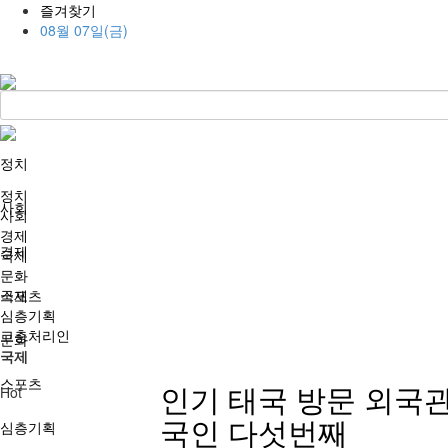
즐겨찾기
08월 07일(금)
정치
정치
사회
사회
경제
경제
국제
문화
국제
스포츠
심층기획
고충처리인
문화
국제
스포츠
인기
태국 방문 외국관
Hot
국인 다섯번째
심층기획