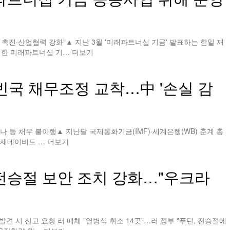
촉진·산업협력 강화"▲ 지난 3월 '미래파트너십 기금' 발표하는 한일 재
일한 미래파트너십 기…
더보기
빈국 채무조정 교착…中 '손실 감
나 등 채무 불이행▲ 지난달 국제통화기금(IMF)·세계은행(WB) 춘계 총
총재데이비드 …
더보기
전승절 보안 조치 강화…"우크라
 시 신고 요청 러 매체 "열병식 취소 14곳"…러 정부 "푸틴, 전승절에