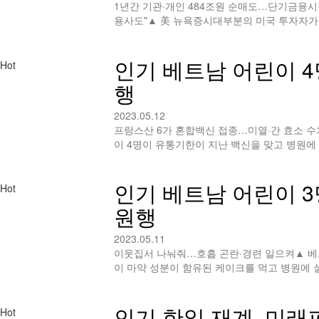
1년간 기관·개인 484조원 순매도…단기금융시장
용사도"▲ 美 뉴욕증시대부분의 미국 투자자가
인기
베트남 어린이 4
Hot
행
2023.05.12
프랑스산 6가 혼합백신 접종…미열·간 효소 
이 4명이 유통기한이 지난 백신을 맞고 병원에
인기
베트남 어린이 3
Hot
원행
2023.05.11
이웃집서 나눠줘…호흡 곤란·경련 일으켜▲ 베
이 마약 성분이 함유된 케이크를 먹고 병원에 실
인기
한일 재계, 미래
Hot