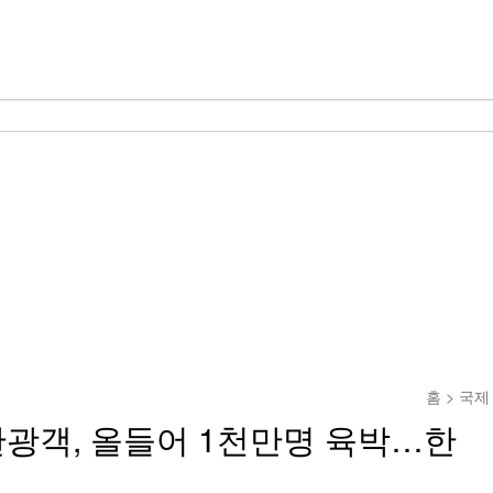
홈 > 국제
광객, 올들어 1천만명 육박…한