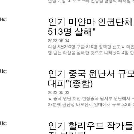
연설 예정" ▲ 모스크바 전승절 열병식 리허설
인기
미얀마 인권단체 
Hot
513명 살해"
2023.05.04
여성 3천390명 구금·819명 징역형 선고▲ 
명 넘는 여성을 살해한 것으로 나타났다.4일 
인기
중국 윈난서 규모 
Hot
대피"(종합)
2023.05.03
▲ 중국 윈난 지진 현장중국 남서부 윈난에서 규
27분께 윈난성 바오산시 일대에서 규모 5.2의
인기
할리우드 작가들,
Hot