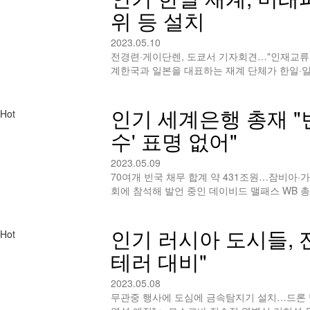
위 등 설치
2023.05.10
전경련·게이단렌, 도쿄서 기자회견…"인재교류 
계한국과 일본을 대표하는 재계 단체가 한일·
인기
세계은행 총재 "
Hot
수' 표명 없어"
2023.05.09
70여개 빈국 채무 합계 약 431조원…잠비아·가
회에 참석해 발언 중인 데이비드 맬패스 WB 
인기
러시아 도시들, 
Hot
테러 대비"
2023.05.08
무관중 행사에 도심에 금속탐지기 설치…드론 발견