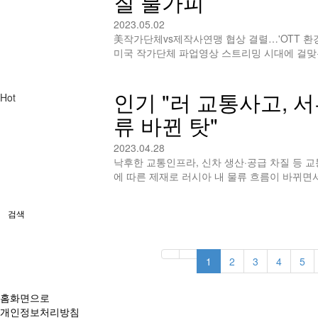
질 불가피
2023.05.02
美작가단체vs제작사연맹 협상 결렬…'OTT 환경
미국 작가단체 파업영상 스트리밍 시대에 걸
인기
"러 교통사고, 
Hot
류 바뀐 탓"
2023.04.28
낙후한 교통인프라, 신차 생산·공급 차질 등
에 따른 제재로 러시아 내 물류 흐름이 바뀌
검색
1
2
3
4
5
홈화면으로
개인정보처리방침