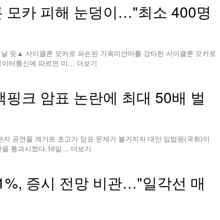
 모카 피해 눈덩이…"최소 400명
어날 듯▲ 사이클론 모카로 파손된 가옥미얀마를 강타한 사이클론 모카로
 로이터통신에 따르면 미…
더보기
랙핑크 암표 논란에 최대 50배 벌
현지 공연을 계기로 초고가 암표 문제가 불거지자 대만 입법원(국회)이
안을 통과시켰다.16일…
더보기
1%, 증시 전망 비관…"일각선 매