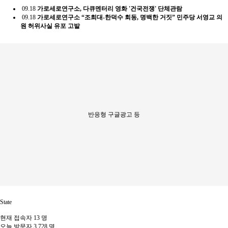
09.18
가로세로연구소, 다큐멘터리 영화 '건국전쟁' 단체관람
09.18
가로세로연구소 “조희대-한덕수 회동, 명백한 거짓” 민주당 서영교 의
원 허위사실 유포 고발
반응형 구글광고 등
State
현재 접속자
13 명
오늘 방문자
3,728 명