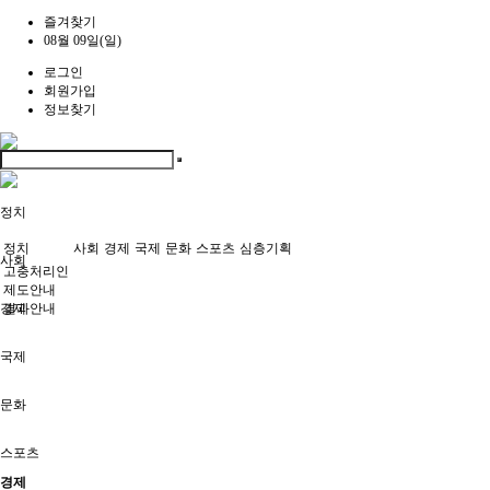
즐겨찾기
08월 09일(일)
로그인
회원가입
정보찾기
정치
정치
사회
경제
국제
문화
스포츠
심층기획
사회
고충처리인
제도안내
경제
결과안내
국제
문화
스포츠
경제