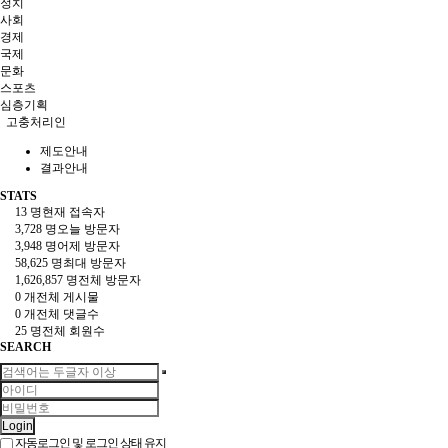
정치
사회
경제
국제
문화
스포츠
심층기획
고충처리인
제도안내
결과안내
STATS
13 명
현재 접속자
3,728 명
오늘 방문자
3,948 명
어제 방문자
58,625 명
최대 방문자
1,626,857 명
전체 방문자
0 개
전체 게시물
0 개
전체 댓글수
25 명
전체 회원수
SEARCH
Login
자동로그인 및 로그인 상태 유지