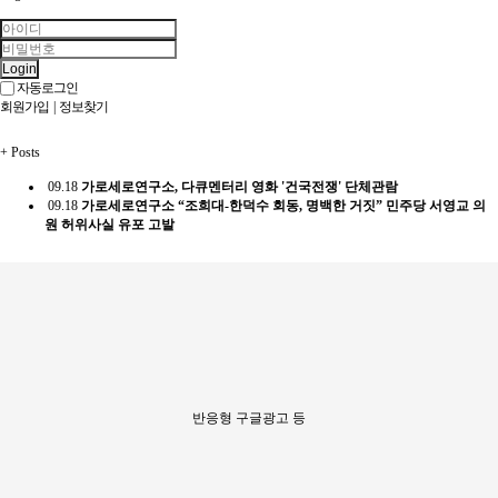
Login
자동로그인
회원가입
|
정보찾기
+
Posts
09.18
가로세로연구소, 다큐멘터리 영화 '건국전쟁' 단체관람
09.18
가로세로연구소 “조희대-한덕수 회동, 명백한 거짓” 민주당 서영교 의
원 허위사실 유포 고발
반응형 구글광고 등