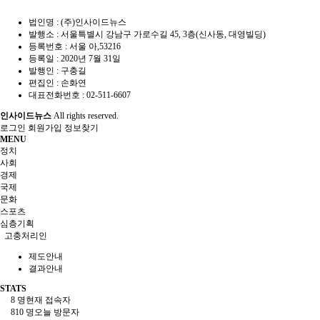
법인명 : (주)인사이드뉴스
발행소 : 서울특별시 강남구 가로수길 45, 3층(신사동, 대영빌딩)
등록번호 : 서울 아,53216
등록일 : 2020년 7월 31일
발행인 : 구충길
편집인 : 손화연
대표전화번호 : 02-511-6607
인사이드뉴스
All rights reserved.
로그인
회원가입
정보찾기
MENU
정치
사회
경제
국제
문화
스포츠
심층기획
고충처리인
제도안내
결과안내
STATS
8 명
현재 접속자
810 명
오늘 방문자