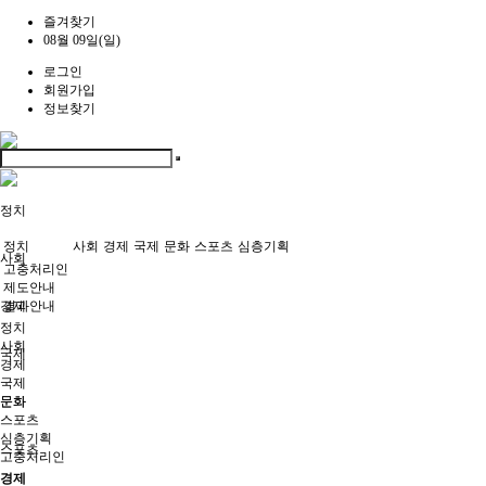
즐겨찾기
08월 09일(일)
로그인
회원가입
정보찾기
정치
정치
사회
경제
국제
문화
스포츠
심층기획
사회
고충처리인
제도안내
경제
결과안내
정치
사회
국제
경제
국제
문화
문화
스포츠
심층기획
스포츠
고충처리인
경제