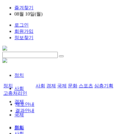
즐겨찾기
08월 10일(월)
로그인
회원가입
정보찾기
정치
정치
사회
경제
국제
문화
스포츠
심층기획
사회
고충처리인
경제
제도안내
결과안내
국제
정치
문화
사회