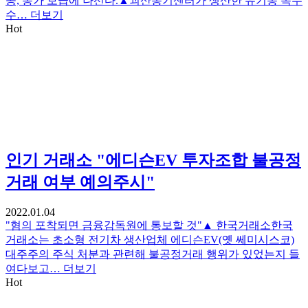
공, 농가 보급에 나선다.▲괴산농기센터가 생산한 유기농 옥수
수…
더보기
Hot
인기
거래소 "에디슨EV 투자조합 불공정
거래 여부 예의주시"
2022.01.04
"혐의 포착되면 금융감독원에 통보할 것"▲ 한국거래소한국
거래소는 초소형 전기차 생산업체 에디슨EV(옛 쎄미시스코)
대주주의 주식 처분과 관련해 불공정거래 행위가 있었는지 들
여다보고…
더보기
Hot