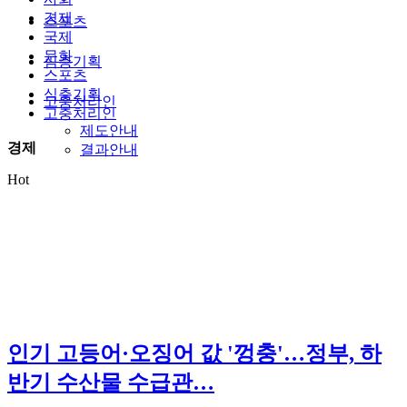
경제
스포츠
국제
문화
심층기획
스포츠
심층기획
고충처리인
고충처리인
제도안내
경제
결과안내
Hot
인기
고등어·오징어 값 '껑충'…정부, 하
반기 수산물 수급관…