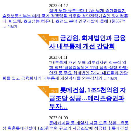
2023.01.12
작년 투자 규모보다 1.7배 넘게 증가과학기
술정보통신부는 미래 국가 경쟁력을 좌우할 첨단전략기술인 양자컴퓨
터, 반도체, 초고성능 컴퓨터, 초전도 분야 연구개발에 올해 1천557억
…
더보기
Hot
금감원, 회계법인과 금융
인기
사 내부통제 개선 간담회
2023.01.11
"내부통제 개선 위해 외부감사인 적극적 역
할 필요"금융감독원은 11일 삼일·삼정·한영·
안진 등 주요 회계법인 7개사 대표들과 간담
회를 열고 금융회사의 내부통제 개선과제를 외부감사와…
더보기
Hot
롯데건설, 1조5천억원 자
인기
금조달 성공…메리츠증권과
투자…
2023.01.09
롯데케미칼 등 계열사 자금 모두 상환…유동
성 확충롯데건설이 1조5천억원 규모의 자금조달에 성공했다.롯데건설