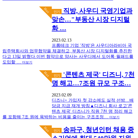
Hot
직방, 사우디 국영기업과
인기
맞손…"부동산 시장 디지털
화 …
2023.02.13
프롭테크 기업 '직방'은 사우디아라비아 국
립주택회사와 업무협약을 체결하고, 부동산 시장 디지털화를 추진한
다고 13일 밝혔다.이번 협약으로 양사는 사우디에서 도어록·월패드를
도입할 …
더보기
Hot
'콘텐츠 제국' 디즈니, 7천
인기
명 해고…7조원 규모 구조…
2023.02.09
디즈니+ 가입자 첫 감소에도 실적 선방…배
당금 지급 재개 방침▲디즈니 회사 로고'콘
텐츠 제국' 디즈니가 직원 7천 명 정리 해고
를 포함해 7조 원에 육박하는 비용을 줄이는 구조조정…
더보기
Hot
송파구, 청년인턴 채용 중
인기