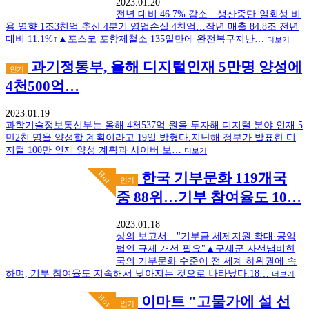
2023.01.20
전년 대비 46.7% 감소…생산중단·일회성 비
용 영향 1조3천억 추산 4분기 영업손실 4천억…작년 매출 84.8조 전년
대비 11.1%↑▲포스코 포항제철소 135일만에 완전복구지난…
더보기
과기정통부, 올해 디지털인재 5만명 양성에
인기
4천500억…
2023.01.19
과학기술정보통신부는 올해 4천537억 원을 투자해 디지털 분야 인재 5
만2천 명을 양성할 계획이라고 19일 밝혔다.지난해 정부가 발표한 디
지털 100만 인재 양성 계획과 사이버 보…
더보기
Hot
한국 기부문화 119개국
인기
중 88위…기부 참여율도 10…
2023.01.18
상의 보고서…"기부금 세제지원 확대·공익
법인 규제 개선 필요"▲구세군 자선냄비한
국의 기부문화 수준이 전 세계 하위권에 속
하며, 기부 참여율도 지속해서 낮아지는 것으로 나타났다.18…
더보기
Hot
이마트 "고물가에 설 선
인기