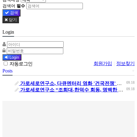
검색어
필수
검색
닫기
Login
Login
회원가입
|
정보찾기
자동로그인
Posts
+
09.18
가로세로연구소, 다큐멘터리 영화 '건국전쟁' 단체관람
09.18
가로세로연구소 “조희대-한덕수 회동, 명백한 거짓” 민주당 서영교 의원 허위사실 유포 고발