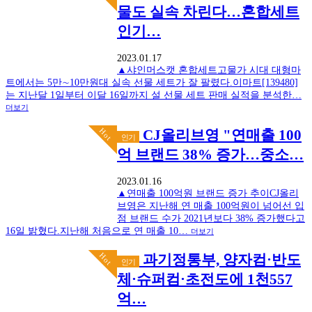
물도 실속 차린다…혼합세트
인기…
2023.01.17
▲샤인머스캣 혼합세트고물가 시대 대형마
트에서는 5만∼10만원대 실속 선물 세트가 잘 팔렸다.이마트[139480]
는 지난달 1일부터 이달 16일까지 설 선물 세트 판매 실적을 분석한…
더보기
Hot
CJ올리브영 "연매출 100
인기
억 브랜드 38% 증가…중소…
2023.01.16
▲연매출 100억원 브랜드 증가 추이CJ올리
브영은 지난해 연 매출 100억원이 넘어선 입
점 브랜드 수가 2021년보다 38% 증가했다고
16일 밝혔다.지난해 처음으로 연 매출 10…
더보기
Hot
과기정통부, 양자컴·반도
인기
체·슈퍼컴·초전도에 1천557
억…