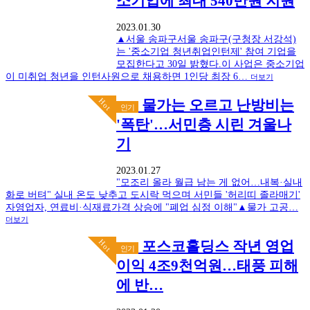
소기업에 최대 540만원 지원
2023.01.30
▲서울 송파구서울 송파구(구청장 서강석)
는 '중소기업 청년취업인턴제' 참여 기업을
모집한다고 30일 밝혔다.이 사업은 중소기업
이 미취업 청년을 인턴사원으로 채용하면 1인당 최장 6…
더보기
Hot
물가는 오르고 난방비는
인기
'폭탄'…서민층 시린 겨울나
기
2023.01.27
"모조리 올라 월급 남는 게 없어…내복·실내
화로 버텨" 실내 온도 낮추고 도시락 먹으며 서민들 '허리띠 졸라매기'
자영업자, 연료비·식재료가격 상승에 "폐업 심정 이해"▲물가 고공…
더보기
Hot
포스코홀딩스 작년 영업
인기
이익 4조9천억원…태풍 피해
에 반…