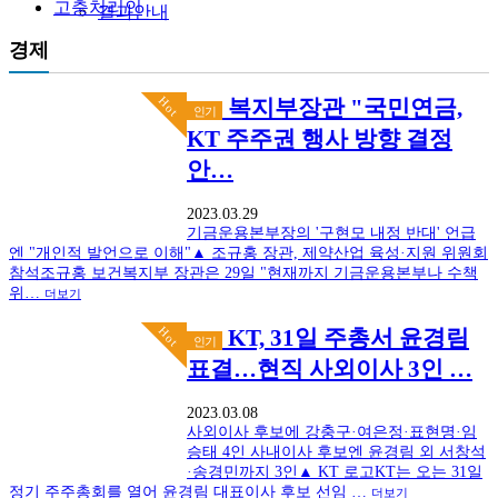
고충처리인
결과안내
경제
Hot
복지부장관 "국민연금,
인기
KT 주주권 행사 방향 결정
안…
2023.03.29
기금운용본부장의 '구현모 내정 반대' 언급
엔 "개인적 발언으로 이해"▲ 조규홍 장관, 제약산업 육성·지원 위원회
참석조규홍 보건복지부 장관은 29일 "현재까지 기금운용본부나 수책
위…
더보기
Hot
KT, 31일 주총서 윤경림
인기
표결…현직 사외이사 3인 …
2023.03.08
사외이사 후보에 강충구·여은정·표현명·임
승태 4인 사내이사 후보엔 윤경림 외 서창석
·송경민까지 3인▲ KT 로고KT는 오는 31일
정기 주주총회를 열어 윤경림 대표이사 후보 선임 …
더보기