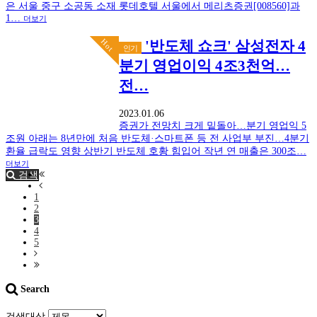
은 서울 중구 소공동 소재 롯데호텔 서울에서 메리츠증권[008560]과
1…
더보기
Hot
'반도체 쇼크' 삼성전자 4
인기
분기 영업이익 4조3천억…
전…
2023.01.06
증권가 전망치 크게 밑돌아…분기 영업익 5
조원 아래는 8년만에 처음 반도체·스마트폰 등 전 사업부 부진…4분기
환율 급락도 영향 상반기 반도체 호황 힘입어 작년 연 매출은 300조…
더보기
검색
1
2
3
4
5
Search
검색대상