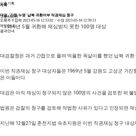
심층기획
사회
대검, '간첩 누명' 납북 귀환어부 직권재심 청구
고충처리인
오혜주
0
입력
2023-05-16 12:53:02
/ 수정
2023-05-16 12:59:13
1969년 5월 귀환해 재심받지 못한 100명 대상
제도안내
결과안내
대검찰청은 과거 간첩으로 몰려 억울한 옥살이를 했던 납북 귀환 어
이번 직권재심 청구 대상자들은 1969년 5월 강원도 고성군 거진항
은 이들이다.
대검은 아직 재심이 청구되지 않은 100명의 사건을 검토한 뒤 불
법원은 검찰의 청구를 검토해 적법한 사유가 있다고 인정되면 재심
지난해 12월21일 춘천지법 속초지원은 이번 직권재심 청구 대상