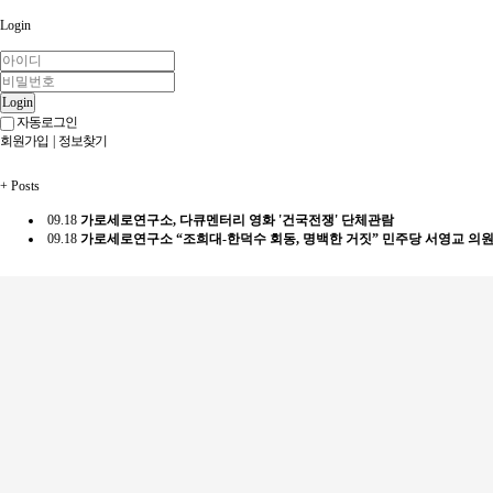
Login
Login
자동로그인
회원가입
|
정보찾기
+
Posts
09.18
가로세로연구소, 다큐멘터리 영화 '건국전쟁' 단체관람
09.18
가로세로연구소 “조희대-한덕수 회동, 명백한 거짓” 민주당 서영교 의