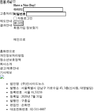
회원 로그인
심층기획
Have a Nice Day!
아이디
고충처리인
비밀번호
자동로그인
제도안내
로그인
결과안내
회원가입
정보찾기
메인으로
홈화면으로
개인정보처리방침
청소년보호정책
회사소개
광고/제휴안내
기사제보
법인명 : (주)인사이드뉴스
발행소 : 서울특별시 강남구 가로수길 45, 3층(신사동, 대영빌딩)
등록번호 : 서울 아,53216
등록일 : 2020년 7월 31일
발행인 : 구충길
편집인 : 손화연
대표전화번호 : 02-511-6607