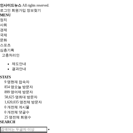
인사이드뉴스
All rights reserved.
로그인
회원가입
정보찾기
MENU
정치
사회
경제
국제
문화
스포츠
심층기획
고충처리인
제도안내
결과안내
STATS
9 명
현재 접속자
854 명
오늘 방문자
899 명
어제 방문자
58,625 명
최대 방문자
1,620,035 명
전체 방문자
0 개
전체 게시물
0 개
전체 댓글수
25 명
전체 회원수
SEARCH