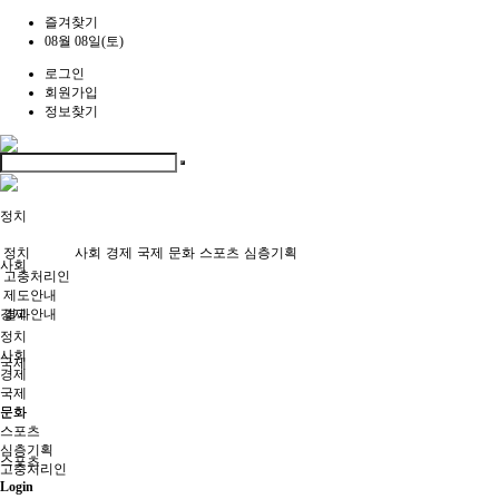
즐겨찾기
08월 08일(토)
로그인
회원가입
정보찾기
정치
정치
사회
경제
국제
문화
스포츠
심층기획
사회
고충처리인
제도안내
경제
결과안내
정치
사회
국제
경제
국제
문화
문화
스포츠
심층기획
스포츠
고충처리인
Login