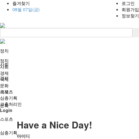
즐겨찾기
로그인
08월 07일(금)
회원가입
정보찾기
정치
정치
사회
사회
경제
경제
국제
문화
국제
스포츠
심층기획
고충처리인
문화
Login
스포츠
Have a Nice Day!
심층기획
아이디