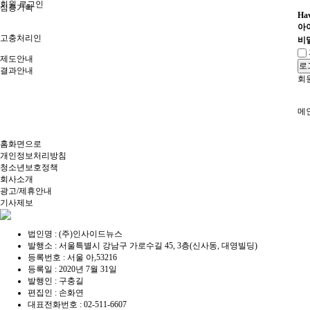
회원 로그인
심층기획
Hav
아
고충처리인
비
제도안내
로
결과안내
회
메
홈화면으로
개인정보처리방침
청소년보호정책
회사소개
광고/제휴안내
기사제보
법인명 : (주)인사이드뉴스
발행소 : 서울특별시 강남구 가로수길 45, 3층(신사동, 대영빌딩)
등록번호 : 서울 아,53216
등록일 : 2020년 7월 31일
발행인 : 구충길
편집인 : 손화연
대표전화번호 : 02-511-6607