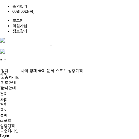
즐겨찾기
08월 06일(목)
로그인
회원가입
정보찾기
정치
정치
사회
경제
국제
문화
스포츠
심층기획
사회
고충처리인
제도안내
경제
결과안내
정치
사회
국제
경제
국제
문화
문화
스포츠
심층기획
스포츠
고충처리인
Login