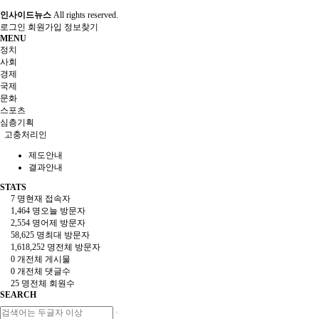
인사이드뉴스
All rights reserved.
로그인
회원가입
정보찾기
MENU
정치
사회
경제
국제
문화
스포츠
심층기획
고충처리인
제도안내
결과안내
STATS
7 명
현재 접속자
1,464 명
오늘 방문자
2,554 명
어제 방문자
58,625 명
최대 방문자
1,618,252 명
전체 방문자
0 개
전체 게시물
0 개
전체 댓글수
25 명
전체 회원수
SEARCH