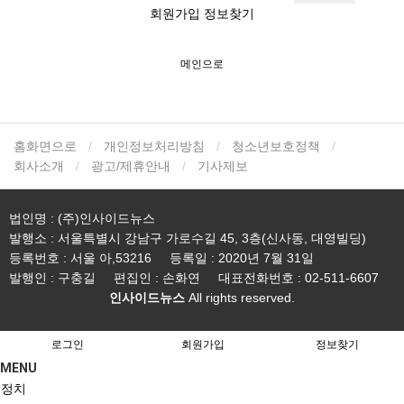
회원가입
정보찾기
메인으로
홈화면으로
개인정보처리방침
청소년보호정책
회사소개
광고/제휴안내
기사제보
법인명 : (주)인사이드뉴스
발행소 : 서울특별시 강남구 가로수길 45, 3층(신사동, 대영빌딩)
등록번호 : 서울 아,53216
등록일 : 2020년 7월 31일
발행인 : 구충길
편집인 : 손화연
대표전화번호 : 02-511-6607
인사이드뉴스
All rights reserved.
로그인
회원가입
정보찾기
MENU
정치