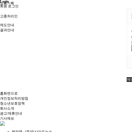
Login
심층기획
회원 로그인
고충처리인
제도안내
결과안내
메
홈화면으로
개인정보처리방침
청소년보호정책
회사소개
광고/제휴안내
기사제보
법인명 : (주)인사이드뉴스