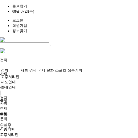
즐겨찾기
08월 07일(금)
로그인
회원가입
정보찾기
정치
정치
사회
경제
국제
문화
스포츠
심층기획
사회
고충처리인
제도안내
경제
결과안내
정치
국제
사회
경제
국제
문화
문화
스포츠
스포츠
심층기획
고충처리인