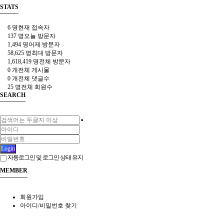
STATS
6 명
현재 접속자
137 명
오늘 방문자
1,494 명
어제 방문자
58,625 명
최대 방문자
1,618,419 명
전체 방문자
0 개
전체 게시물
0 개
전체 댓글수
25 명
전체 회원수
SEARCH
Login
자동로그인 및 로그인 상태 유지
MEMBER
회원가입
아이디/비밀번호 찾기