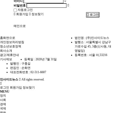
아이디
비밀번호
자동로그인
회원가입
정보찾기
로그인
메인으로
홈화면으로
법인명 : (주)인사이드뉴스
개인정보처리방침
발행소 : 서울특별시 강남구
청소년보호정책
가로수길 45, 3층(신사동, 대
회사소개
영빌딩)
광고/제휴안내
등록번호 : 서울 아,53216
기사제보
등록일 : 2020년 7월 31일
발행인 : 구충길
편집인 : 손화연
대표전화번호 : 02-511-6607
인사이드뉴스
All rights reserved.
로그인
회원가입
정보찾기
MENU
정치
사회
경제
국제
문화