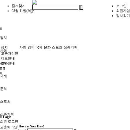
즐겨찾기
로그인
08월 11일(화)
회원가입
정보찾기
정치
정치
사회
경제
국제
문화
스포츠
심층기획
사회
고충처리인
제도안내
경제
결과안내
국제
문화
스포츠
심층기획
Login
회원 로그인
Have a Nice Day!
고충처리인