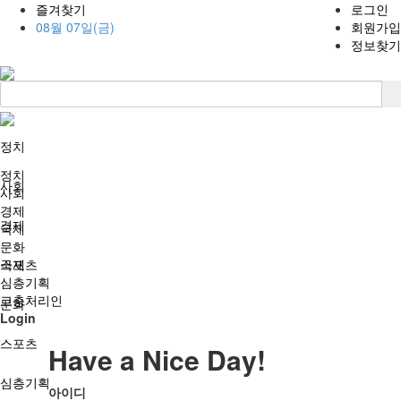
즐겨찾기
로그인
08월 07일(금)
회원가입
정보찾기
정치
정치
사회
사회
경제
경제
국제
문화
국제
스포츠
심층기획
고충처리인
문화
Login
스포츠
Have a Nice Day!
심층기획
아이디