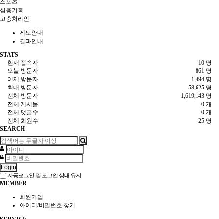
스포츠
심층기획
고충처리인
제도안내
결과안내
STATS
현재 접속자
10 명
오늘 방문자
861 명
어제 방문자
1,494 명
최대 방문자
58,625 명
전체 방문자
1,619,143 명
전체 게시물
0 개
전체 댓글수
0 개
전체 회원수
25 명
SEARCH
Login
자동로그인 및 로그인 상태 유지
MEMBER
회원가입
아이디/비밀번호 찾기
SERVICE