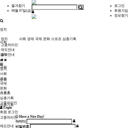
즐겨찾기
로그인
08월 07일(금)
회원가입
정보찾기
정치
정치
사회
경제
국제
문화
스포츠
심층기획
사회
고충처리인
제도안내
경제
결과안내
국제
정치
사회
경제
문화
국제
문화
스포츠
스포츠
심층기획
고충처리인
심층기획
Login
회원 로그인
Have a Nice Day!
고충처리인
아이디
제도안내
비밀번호