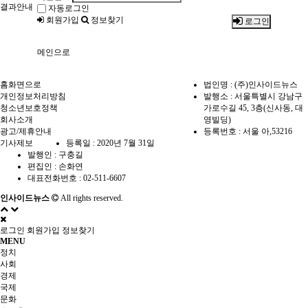
결과안내
자동로그인
회원가입
정보찾기
로그인
메인으로
홈화면으로
법인명 : (주)인사이드뉴스
개인정보처리방침
발행소 : 서울특별시 강남구
청소년보호정책
가로수길 45, 3층(신사동, 대
회사소개
영빌딩)
광고/제휴안내
등록번호 : 서울 아,53216
기사제보
등록일 : 2020년 7월 31일
발행인 : 구충길
편집인 : 손화연
대표전화번호 : 02-511-6607
인사이드뉴스
All rights reserved.
로그인
회원가입
정보찾기
MENU
정치
사회
경제
국제
문화