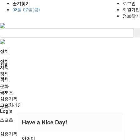
즐겨찾기
로그인
08월 07일(금)
회원가입
정보찾기
정치
정치
사회
사회
경제
경제
국제
문화
국제
스포츠
심층기획
고충처리인
문화
Login
스포츠
Have a Nice Day!
심층기획
아이디